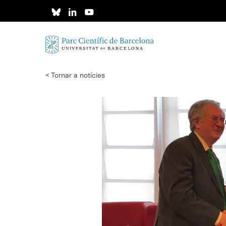
Skip
to
main
content
< Tornar a notícies