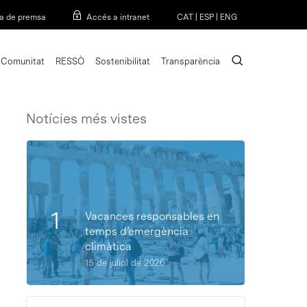
Menu
a de premsa
Accés a intranet
CAT
|
ESP
|
ENG
search
Comunitat
RESSÒ
Sostenibilitat
Transparència
Notícies més vistes
Vacances responsables en
temps d’emergència
climàtica
15 de juliol de 2026