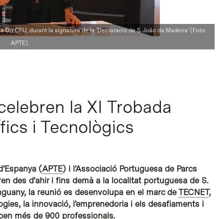
 Do CEU, durant la signatura de la 'Declaració de S. João da Madeira' (Foto:
APTE).
lebren la XI Trobada
fics i Tecnològics
 d'Espanya (
APTE
) i l'Associació Portuguesa de Parcs
ren des d'ahir i fins demà a la localitat portuguesa de S.
nguany, la reunió es desenvolupa en el marc de
TECNET
,
ies, la innovació, l'emprenedoria i els desafiaments i
cipen més de 900 professionals.