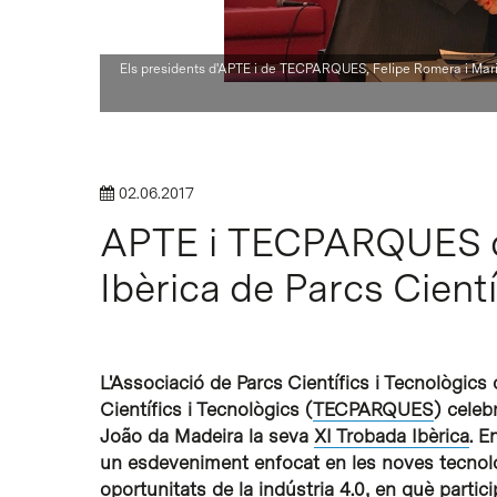
Intro per buscar o ESC per tancar
Els presidents d'APTE i de TECPARQUES, Felipe Romera i Maria
02.06.2017
APTE i TECPARQUES ce
Ibèrica de Parcs Cientí
L'Associació de Parcs Científics i Tecnològics
Científics i Tecnològics (
TECPARQUES
) celeb
João da Madeira la seva
XI Trobada Ibèrica
. E
un esdeveniment enfocat en les noves tecnolog
oportunitats de la indústria 4.0, en què parti