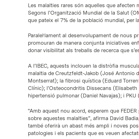
Les malalties rares són aquelles que afecten 
Segons l’Organització Mundial de la Salut (OM
que pateix el 7% de la població mundial, per 
Paralel·lament al desenvolupament de nous pr
promouran de manera conjunta iniciatives enf
donar visibilitat als treballs de recerca que 
A l’IBEC, aquests inclouen la distròfia muscul
malaltia de Creutzfeldt-Jakob (José Antonio d
Montserrat); la fibrosi quística (Eduard Torren
Clínic); l’Osteocondritis Dissecans (Elisabeth 
hipertensió pulmonar (Daniel Navajas); i PKU
“Amb aquest nou acord, esperem que FEDER pu
sobre aquestes malalties”, afirma David Badia, 
també oferirà un abast més ampli i noves possi
patologies i els pacients que es veuen afectat