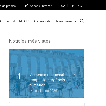
Menu
a de premsa
Accés a intranet
CAT
|
ESP
|
ENG
search
Comunitat
RESSÒ
Sostenibilitat
Transparència
Notícies més vistes
Vacances responsables en
temps d’emergència
climàtica
15 de juliol de 2026