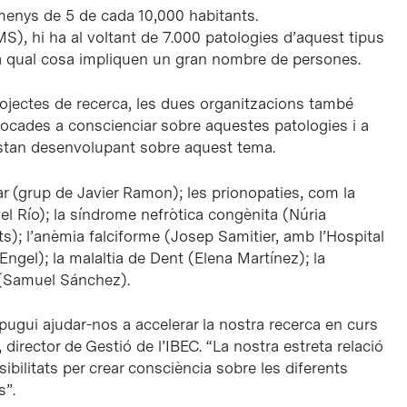
menys de 5 de cada 10,000 habitants.
S), hi ha al voltant de 7.000 patologies d’aquest tipus
la qual cosa impliquen un gran nombre de persones.
ojectes de recerca, les dues organitzacions també
ocades a conscienciar sobre aquestes patologies i a
s’estan desenvolupant sobre aquest tema.
ar (grup de Javier Ramon); les prionopaties, com la
el Río); la síndrome nefròtica congènita (Núria
ts); l’anèmia falciforme (Josep Samitier, amb l’Hospital
Engel); la malaltia de Dent (Elena Martínez); la
 (Samuel Sánchez).
gui ajudar-nos a accelerar la nostra recerca en curs
director de Gestió de l’IBEC. “La nostra estreta relació
bilitats per crear consciència sobre les diferents
s”.