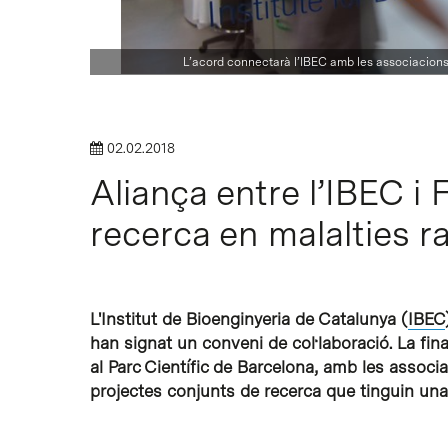
Intro per buscar o ESC per tancar
L’acord connectarà l’IBEC amb les associacions
02.02.2018
Aliança entre l’IBEC i
recerca en malalties r
L'Institut de Bioenginyeria de Catalunya (
IBEC
han signat un conveni de col·laboració. La finali
al Parc Científic de Barcelona, amb les assoc
projectes conjunts de recerca que tinguin una 