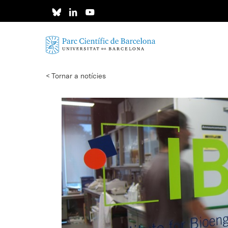
Skip
to
main
content
< Tornar a notícies