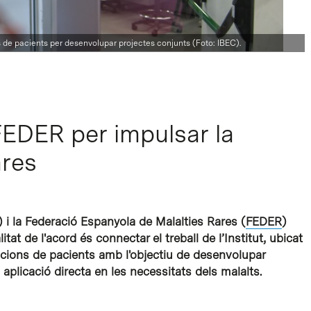
 de pacients per desenvolupar projectes conjunts (Foto: IBEC).
 FEDER per impulsar la
ares
) i la Federació Espanyola de Malalties Rares (
FEDER
)
tat de l'acord és connectar el treball de l’Institut, ubicat
iacions de pacients amb l'objectiu de desenvolupar
aplicació directa en les necessitats dels malalts.