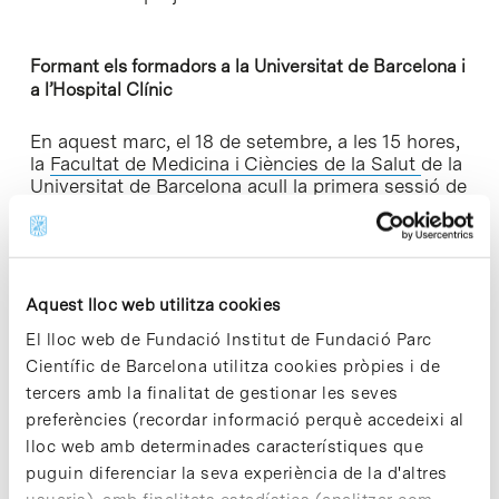
Formant els formadors a la Universitat de Barcelona i
a l’Hospital Clínic
En aquest marc, el 18 de setembre, a les 15 hores,
la
Facultat de Medicina i Ciències de la Salut
de la
Universitat de Barcelona acull la primera sessió de
les jornades presencials del programa de formació
de formadors (Train the trainers)
d’EUDONORGAN. Coordinat per la Fundació DTI,
aquest bloc de treball aplegarà més d’un centenar
d’assistents dels 28 estats membres de la Unió
Aquest lloc web utilitza cookies
Europea, del 18 al 22 de setembre, a Barcelona i
El lloc web de Fundació Institut de Fundació Parc
Sant Hilari Sacalm.
Científic de Barcelona utilitza cookies pròpies i de
A l’acte d’inauguració, presidit pel degà de la
tercers amb la finalitat de gestionar les seves
Facultat de Medicina i Ciències de la Salut,
preferències (recordar informació perquè accedeixi al
Francesc Cardellach, també hi participen el
lloc web amb determinades característiques que
director del projecte EUDONORGAN, Martí
puguin diferenciar la seva experiència de la d'altres
Manyalich, professor del Departament de Cirurgia i