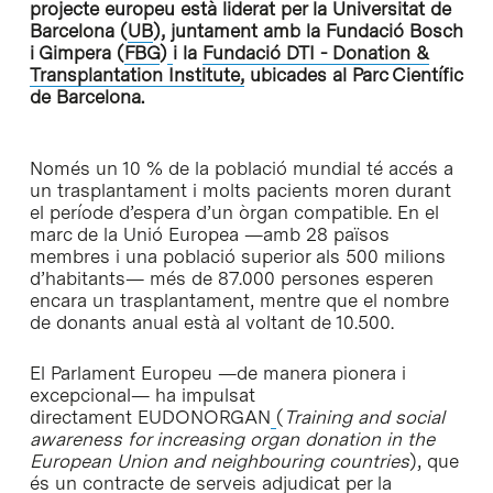
projecte europeu està liderat per la Universitat de
Barcelona (
UB
), juntament amb la Fundació Bosch
i Gimpera (
FBG
)
i la
Fundació DTI - Donation &
Transplantation Institute,
ubicades al Parc Científic
de Barcelona.
Només un 10 % de la població mundial té accés a
un trasplantament i molts pacients moren durant
el període d’espera d’un òrgan compatible. En el
marc de la Unió Europea —amb 28 països
membres i una població superior als 500 milions
d’habitants— més de 87.000 persones esperen
encara un trasplantament, mentre que el nombre
de donants anual està al voltant de 10.500.
El Parlament Europeu —de manera pionera i
excepcional— ha impulsat
directament EUDONORGAN
(
Training and social
awareness for increasing organ donation in the
European Union and neighbouring countries
), que
és un contracte de serveis adjudicat per la