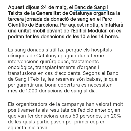
Aquest dijous 24 de maig, el
Banc de Sang i
Teixits
de la Generalitat de Catalunya organitza la
tercera jornada de donació de sang en el Parc
Científic de Barcelona. Per aquest motiu, s'intal·larà
una unitat mòbil davant de l'Edifici Modular, on es
podran fer les donacions de les 10 a les 14 hores.
La sang donada s’utilitza perquè els hospitals i
clíniques de Catalunya puguin dur a terme
intervencions quirúrgiques, tractaments
oncològics, transplantaments d’organs i
transfusions en cas d’accidents. Segons el Banc
de Sang i Teixits, les reserves són baixes, ja que
per garantir una bona cobertura es necessiten
més de 1.000 donacions de sang al dia.
Els organitzadors de la campanya han valorat molt
positivaments els resultats de l’edició anterior, en
què van fer donacions unes 50 persones, un 20%
de les quals participaven per primer cop en
aquesta iniciativa.