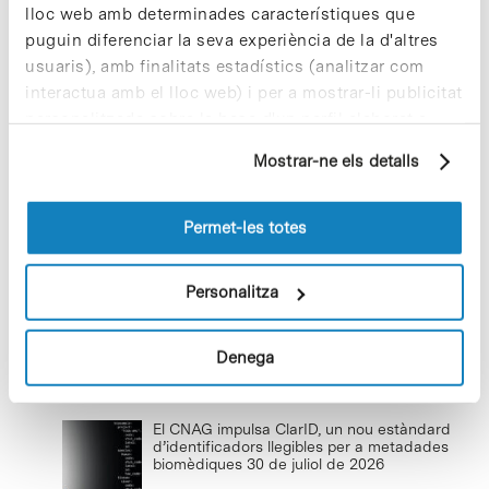
lloc web amb determinades característiques que
puguin diferenciar la seva experiència de la d'altres
usuaris), amb finalitats estadístics (analitzar com
Cuidar el territori és sostenibilitat
interactua amb el lloc web) i per a mostrar-li publicitat
29 de juliol de 2026
personalitzada sobre la base d'un perfil elaborat a
partir dels seus hàbits de navegació (per exemple,
Mostrar-ne els detalls
pàgines visitades). Per a obtenir més informació sobre
les cookies pot consultar la
Política de cookies
del
Baixar el ritme per reconnectar i
lloc web.
Permet-les totes
créixer
22 de juliol de 2026
Personalitza
Denega
Últimes notícies
El CNAG impulsa ClarID, un nou estàndard
d’identificadors llegibles per a metadades
biomèdiques
30 de juliol de 2026