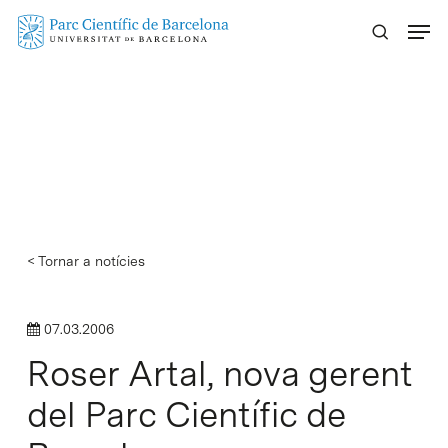
Skip
Menu
to
main
content
< Tornar a notícies
07.03.2006
Roser Artal, nova gerent
del Parc Científic de