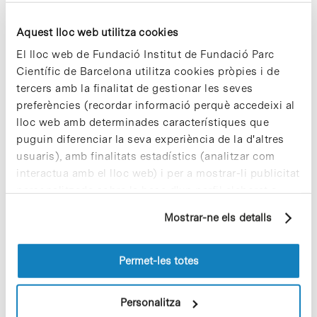
Aquest lloc web utilitza cookies
El lloc web de Fundació Institut de Fundació Parc
Científic de Barcelona utilitza cookies pròpies i de
Notícies més vistes
tercers amb la finalitat de gestionar les seves
preferències (recordar informació perquè accedeixi al
lloc web amb determinades característiques que
puguin diferenciar la seva experiència de la d'altres
usuaris), amb finalitats estadístics (analitzar com
interactua amb el lloc web) i per a mostrar-li publicitat
Cuidar el territori és sostenibilitat
personalitzada sobre la base d'un perfil elaborat a
29 de juliol de 2026
partir dels seus hàbits de navegació (per exemple,
Mostrar-ne els detalls
pàgines visitades). Per a obtenir més informació sobre
les cookies pot consultar la
Política de cookies
del
lloc web.
Permet-les totes
Vacances responsables en temps
d’emergència climàtica
15 de juliol de 2026
Personalitza