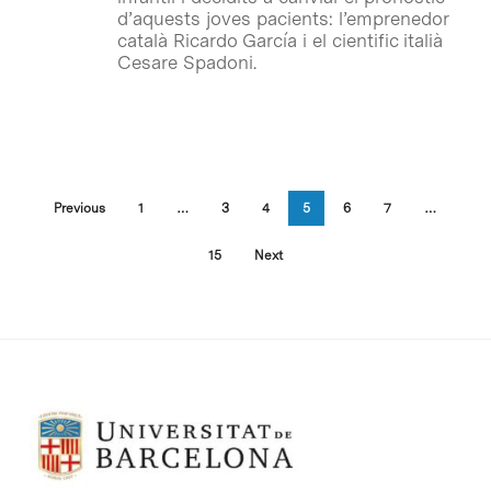
d’aquests joves pacients: l’emprenedor
català Ricardo García i el cientific italià
Cesare Spadoni.
Previous
1
…
3
4
5
6
7
…
15
Next