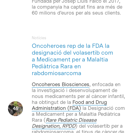
Fundada per Josep Lluís Falcó el 2017,
la companyia ha captat fins ara més de
60 milions d’euros per als seus clients.
Notícies
Oncoheroes rep de la FDA la
designació del volasertib com
a Medicament per a Malaltia
Pediàtrica Rara en
rabdomiosarcoma
Oncoheroes Biosciences
, enfocada en
la investigació i desenvolupament de
nous medicaments per al càncer infantil,
ha obtingut de la
Food and Drug
Administration (FDA)
la Designació com
a Medicament per a Malaltia Pediàtrica
Rara (
Rare Pediatric Disease
Designation, RPDD
) del volasertib per a
rabdomiosarcoma, el tipus de càncer de