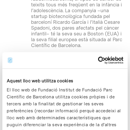
teixits tous més freqüent en la infància i
l’adolescència. La companyia –una
startup biotecnològica fundada pel
barceloní Ricardo García i l’italià Cesare
Spadoni, dos pares afectats pel càncer
infantil– té la seva seu a Boston (EUA) i
la seva filial europea està situada al Parc
Científic de Barcelona.
Notícies
Fomentar vocacions
científiques en temps de
Aquest lloc web utilitza cookies
COVID-19
El lloc web de Fundació Institut de Fundació Parc
Davant l’escenari de grans
Científic de Barcelona utilitza cookies pròpies i de
desafiaments generats per la COVID-19
tercers amb la finalitat de gestionar les seves
–que ha posat de manifest el rol tan
preferències (recordar informació perquè accedeixi al
decisiu que desenvolupen la ciència i la
lloc web amb determinades característiques que
tecnologia a la nostra societat– el Parc
Científic de Barcelona vol refermar la
puguin diferenciar la seva experiència de la d'altres