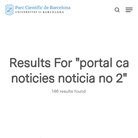
Skip
Menu
to
main
content
Results For
"portal ca
noticies noticia no 2"
146 results found