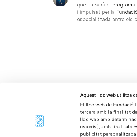
que cursarà el
Programa 
i impulsat per la
Fundació
especialitzada entre els 
Aquest lloc web utilitza 
El lloc web de Fundació I
tercers amb la finalitat 
lloc web amb determinades
C/Baldiri Reixac, 4-12 i 15
usuaris), amb finalitats e
08028 Barcelona
publicitat personalitzada
T. 934 02 90 60