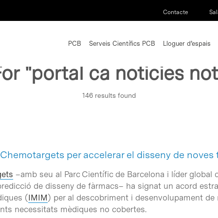
Contacte
Sal
PCB
Serveis Científics PCB
Lloguer d’espais
For
"portal ca noticies not
146 results found
i Chemotargets per accelerar el disseny de noves 
ets
–amb seu al Parc Científic de Barcelona i líder globa
l i predicció de disseny de fàrmacs– ha signat un acord estra
diques (
IMIM
) per al descobriment i desenvolupament de
nts necessitats mèdiques no cobertes.