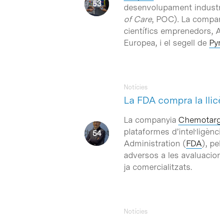
desenvolupament industria
of Care
, POC). La company
científics emprenedors, 
Europea, i el segell de
Py
Notícies
La FDA compra la lli
La companyia
Chemotarg
plataformes d’intel·ligèn
Administration (
FDA
), p
adversos a les avaluaci
ja comercialitzats.
Notícies