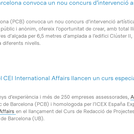
Barcelona convoca un nou concurs d’intervenció ar
elona (PCB) convoca un nou concurs d’intervenció artística
, públic i anònim, ofereix l’oportunitat de crear, amb total 
es d’alçada per 6,5 metres d’amplada a l’edifici Clúster II
 diferents nivells.
el CEI International Affairs llancen un curs especi
nys d’experiència i més de 250 empreses assessorades,
A
fic de Barcelona (PCB) i homologoda per l’ICEX España Exp
Affairs
en el llançament del Curs de Redacció de Projecte
t de Barcelona (UB).