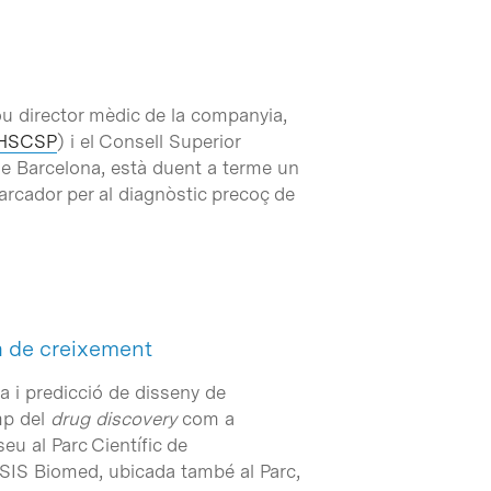
 director mèdic de la companyia,
-HSCSP
) i el Consell Superior
 de Barcelona, està duent a terme un
arcador per al diagnòstic precoç de
a de creixement
a i predicció de disseny de
mp del
drug discovery
com a
u al Parc Científic de
SIS Biomed, ubicada també al Parc,