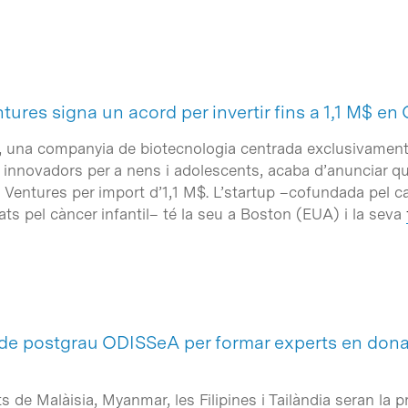
ures signa un acord per invertir fins a 1,1 M$ e
, una companyia de biotecnologia centrada exclusivamen
nnovadors per a nens i adolescents, acaba d’anunciar qu
Ventures per import d’1,1 M$. L’startup –cofundada pel ca
ts pel càncer infantil– té la seu a Boston (EUA) i la seva
de postgrau ODISSeA per formar experts en donac
s de Malàisia, Myanmar, les Filipines i Tailàndia seran la 