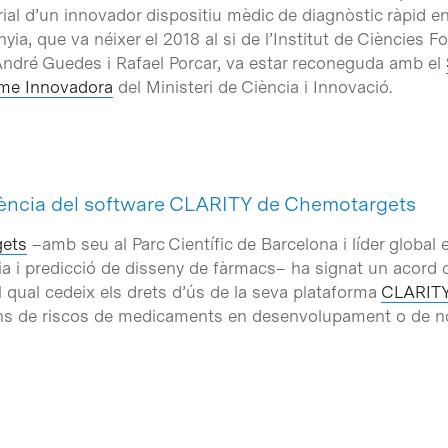
l d’un innovador dispositiu mèdic de diagnòstic ràpid en 
ia, que va néixer el 2018 al si de l’Institut de Ciències F
André Guedes i Rafael Porcar, va estar reconeguda amb el
me Innovadora
del Ministeri de Ciència i Innovació.
cència del software CLARITY de Chemotargets
ets
–amb seu al Parc Científic de Barcelona i líder globa
cia i predicció de disseny de fàrmacs– ha signat un acord
el qual cedeix els drets d’ús de la seva plataforma
CLARIT
ons de riscos de medicaments en desenvolupament o de no