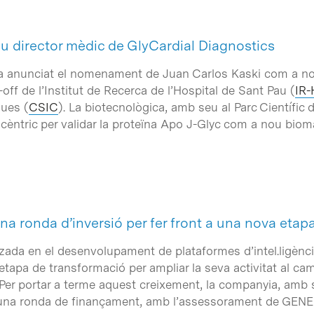
u director mèdic de GlyCardial Diagnostics
 anunciat el nomenament de Juan Carlos Kaski com a nou
off de l’Institut de Recerca de l’Hospital de Sant Pau (
IR
ques (
CSIC
). La biotecnològica, amb seu al Parc Científic
icèntric per validar la proteïna Apo J-Glyc com a nou biom
a ronda d’inversió per fer front a una nova etap
itzada en el desenvolupament de plataformes d’intel.ligènci
etapa de transformació per ampliar la seva activitat al ca
er portar a terme aquest creixement, la companyia, amb se
 una ronda de finançament, amb l’assessorament de GENE