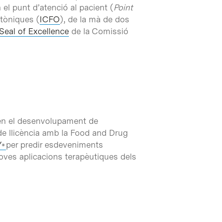
el punt d’atenció al pacient (
Point
otòniques (
ICFO
), de la mà de dos
Seal of Excellence
de la Comissió
l en el desenvolupament de
 de llicència amb la Food and Drug
Y
per predir esdeveniments
®
ves aplicacions terapèutiques dels