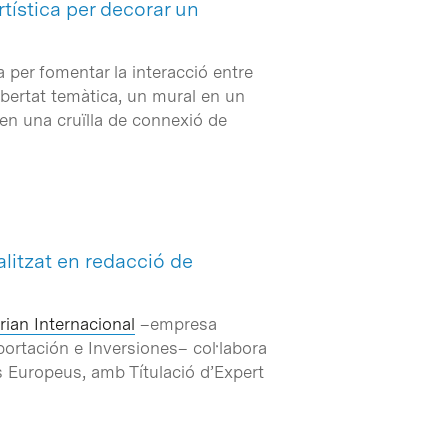
tística per decorar un
 per fomentar la interacció entre
llibertat temàtica, un mural en un
, en una cruïlla de connexió de
alitzat en redacció de
rian Internacional
–empresa
ortación e Inversiones– col·labora
s Europeus, amb Títulació d’Expert