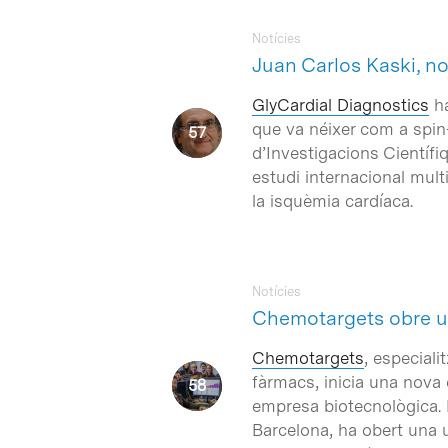
Notícies
Juan Carlos Kaski, no
GlyCardial Diagnostics
ha
que va néixer com a spin-
d’Investigacions Científi
estudi internacional mult
la isquèmia cardíaca.
Notícies
Chemotargets obre un
Chemotargets
, especial
fàrmacs, inicia una nova 
empresa biotecnològica. P
Barcelona, ha obert una