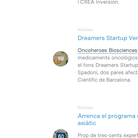
i CREA Inversión.
Notícies
Dreamers Startup Vent
Oncoheroes Biosciences
medicaments oncològics i
el fons Dreamers Startup 
Spadoni, dos pares afecta
Científic de Barcelona.
Notícies
Arrenca el programa 
asiàtic
Prop de tres-cents expert