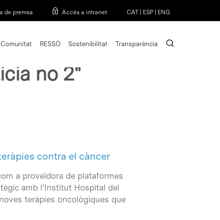
Menu
a de premsa
Accés a intranet
CAT
|
ESP
|
ENG
search
Comunitat
RESSÒ
Sostenibilitat
Transparència
icia no 2"
teràpies contra el càncer
l com a proveïdora de plataformes
tègic amb l’Institut Hospital del
 noves teràpies oncològiques que