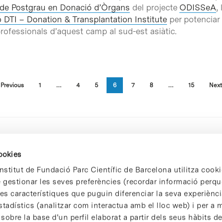
de Postgrau en Donació d’Òrgans
del projecte
ODISSeA
,
 DTI – Donation & Transplantation Institute
per potenciar
professionals d’aquest camp al sud-est asiàtic.
Previous
1
…
4
5
6
7
8
…
15
Next
cookies
nstitut de Fundació Parc Científic de Barcelona utilitza cooki
de gestionar les seves preferències (recordar informació perqu
 característiques que puguin diferenciar la seva experiència
stadístics (analitzar com interactua amb el lloc web) i per a m
 sobre la base d'un perfil elaborat a partir dels seus hàbits d