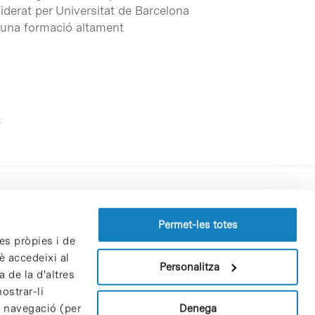
 liderat per Universitat de Barcelona
 una formació altament
Perfil del contractant
Permet-les totes
es pròpies i de
Política de privacitat
è accedeixi al
Avís Legal
Personalitza
 de la d'altres
Política de cookies
ostrar-li
Patrons i patrocinadors
Denega
e navegació (per
Borsa de treball