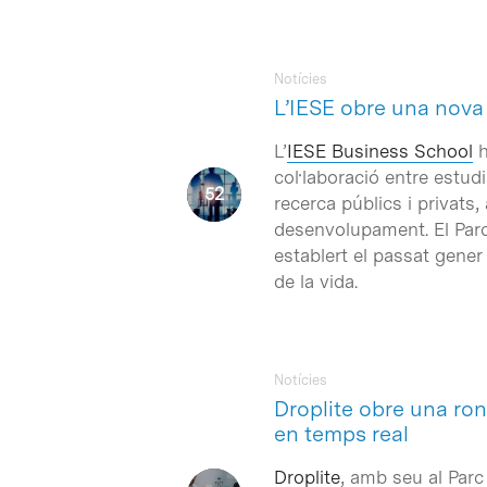
Notícies
L’IESE obre una nova
L’
IESE Business School
h
col·laboració entre estu
recerca públics i privats
desenvolupament. El Parc 
Intro per buscar o ESC per tancar
establert el passat gener
de la vida.
Notícies
Droplite obre una ron
en temps real
Droplite
, amb seu al Parc