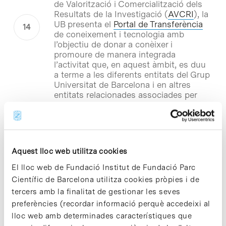
de Valorització i Comercialització dels
Resultats de la Investigació (
AVCRI
), la
UB presenta el
Portal de Transferència
de coneixement i tecnologia amb
l’objectiu de donar a conèixer i
promoure de manera integrada
l’activitat que, en aquest àmbit, es duu
a terme a les diferents entitats del Grup
Universitat de Barcelona i en altres
entitats relacionades associades per
conveni.
Notícies
Nou portal de la Xarxa de
Aquest lloc web utilitza cookies
Comitès d’Ètica de les
El lloc web de Fundació Institut de Fundació Parc
Universitats Espanyoles
Científic de Barcelona utilitza cookies pròpies i de
tercers amb la finalitat de gestionar les seves
El progrés de la ciència i la tecnologia
està vinculat a un important debat
preferències (recordar informació perquè accedeixi al
social sobre els aspectes ètics de la
lloc web amb determinades característiques que
recerca i el desenvolupament,