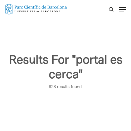
Skip
Menu
to
main
content
Results For
"portal es
cerca"
928 results found