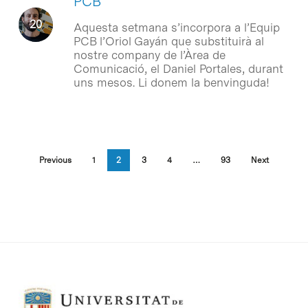
PCB
Aquesta setmana s’incorpora a l’Equip
PCB l’Oriol Gayán que substituirà al
nostre company de l’Àrea de
Comunicació, el Daniel Portales, durant
uns mesos. Li donem la benvinguda!
Previous
1
2
3
4
…
93
Next