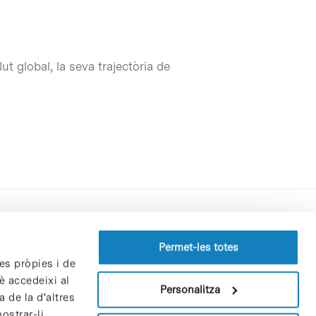
t global, la seva trajectòria de
Perfil del contractant
Permet-les totes
es pròpies i de
Política de privacitat
è accedeixi al
Avís Legal
Personalitza
 de la d'altres
Política de cookies
ostrar-li
Patrons i patrocinadors