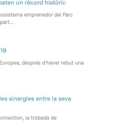
baten un rècord històric
’ecosistema emprenedor del Parc
 part…
-19
 Europea, després d’haver rebut una
les sinergies entre la seva
Connection, la trobada de