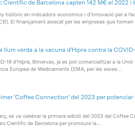
 Científic de Barcelona capten 142 M€ el 2022 i 
ny històric en indicadors econòmics i d’innovació per a l
PCB). El finançament aixecat per les empreses que formen
 llum verda a la vacuna d’Hipra contra la COVID
D-19 d’Hipra, Bimervax, ja es pot comercialitzar a la Unió
gència Europea de Medicaments (EMA, per les seves…
primer ‘Coffee Connection’ del 2023 per potenciar 
arç, es va celebrar la primera edició del 2023 del Coffee 
arc Científic de Barcelona per promoure la…