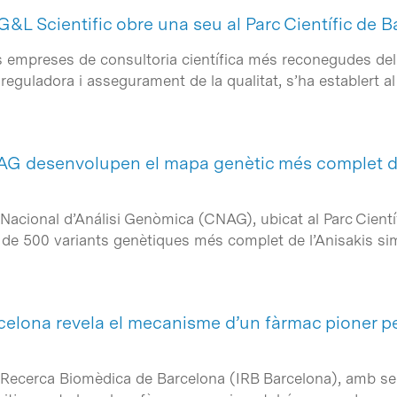
G&L Scientific obre una seu al Parc Científic de 
es empreses de consultoria científica més reconegudes d
reguladora i assegurament de la qualitat, s’ha establert a
AG desenvolupen el mapa genètic més complet de 
 Nacional d’Análisi Genòmica (CNAG), ubicat al Parc Cient
p de 500 variants genètiques més complet de l’Anisakis s
celona revela el mecanisme d’un fàrmac pioner pe
de Recerca Biomèdica de Barcelona (IRB Barcelona), amb seu