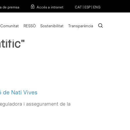
Menu
a de premsa
Accés a intranet
CAT
|
ESP
|
ENG
search
Comunitat
RESSÒ
Sostenibilitat
Transparència
ific"
ó de Nati Vives
reguladora i assegurament de la