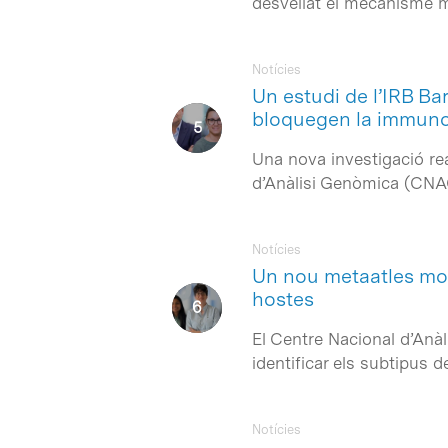
desvellat el mecanisme m
Notícies
Un estudi de l’IRB B
bloquegen la immuno
Una nova investigació rea
d’Anàlisi Genòmica (CNAG
Notícies
Un nou metaatles most
hostes
El Centre Nacional d’Anàl
identificar els subtipus 
Notícies