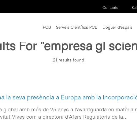
Contacte
Sal
PCB
Serveis Científics PCB
Lloguer d’espais
lts For
"empresa gl scient
21 results found
ma la seva presència a Europa amb la incorporaci
ra global amb més de 25 anys a l’avantguarda en matèria 
vitat Vives com a directora d’Afers Regulatoris de la…