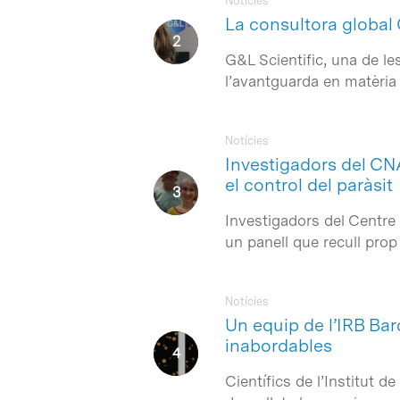
Notícies
La consultora global 
G&L Scientific, una de l
Intro per buscar o ESC per tancar
l’avantguarda en matèria 
Notícies
Investigadors del CN
el control del paràsit
Investigadors del Centre
un panell que recull pro
Notícies
Un equip de l’IRB Bar
inabordables
Científics de l’Institut 