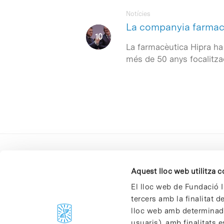
Notícies
La companyia farmacè
La farmacèutica Hipra ha 
més de 50 anys focalitza
Aquest lloc web utilitza 
El lloc web de Fundació I
tercers amb la finalitat 
lloc web amb determinades
C/Baldiri Reixac, 4-12 i 15
usuaris), amb finalitats e