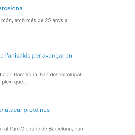
Barcelona
el món, amb més de 25 anys a
l…
l’anisakis per avançar en
ífic de Barcelona, han desenvolupat
implex, que…
r atacar proteïnes
 al Parc Científic de Barcelona, han