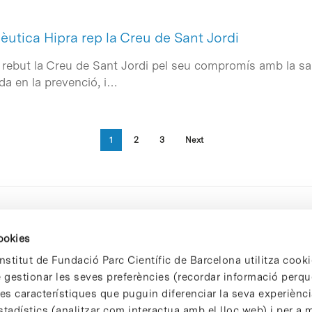
utica Hipra rep la Creu de Sant Jordi
rebut la Creu de Sant Jordi pel seu compromís amb la salu
da en la prevenció, i…
1
2
3
Next
cookies
nstitut de Fundació Parc Científic de Barcelona utilitza cooki
de gestionar les seves preferències (recordar informació perqu
 característiques que puguin diferenciar la seva experiència
stadístics (analitzar com interactua amb el lloc web) i per a m