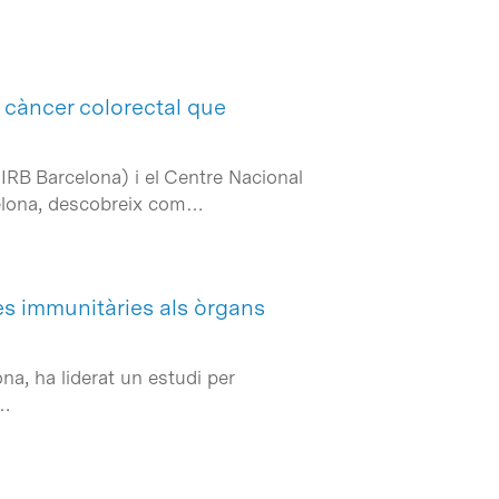
 càncer colorectal que
(IRB Barcelona) i el Centre Nacional
rcelona, descobreix com…
es immunitàries als òrgans
na, ha liderat un estudi per
o…