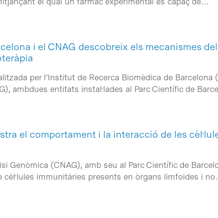
itjançant el qual un fàrmac experimental és capaç de…
arcelona i el CNAG descobreix els mecanismes del
teràpia
litzada per l’Institut de Recerca Biomèdica de Barcelona 
), ambdues entitats instal·lades al Parc Científic de Ba
ra el comportament i la interacció de les cèl·lul
isi Genòmica (CNAG), amb seu al Parc Científic de Barcelo
de cèl·lules immunitàries presents en òrgans limfoides i n