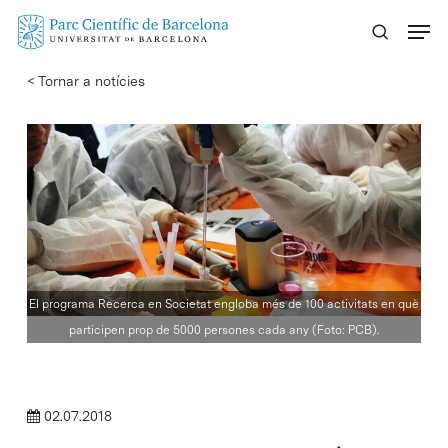
Skip
Menu
to
main
< Tornar a notícies
content
El programa Recerca en Societat engloba més de 100 activitats en què
participen prop de 5000 persones cada any (Foto: PCB).
02.07.2018