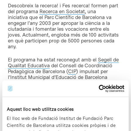
Descobreix la recerca! i Fes recerca! formen part
del programa
Recerca en Societat
, una
iniciativa que el Parc Científic de Barcelona va
engegar l’any 2003 per apropar la ciència a la
ciutadania i fomentar les vocacions entre els
joves. Actualment, engloba més de 100 activitats
en què participen prop de 5000 persones cada
any.
El programa ha estat reconegut amb el
Segell de
Qualitat Educativa
del Consell de Coordinació
Pedagògica de Barcelona (
CIP
) impulsat per
l’Institut Municipal d’Educació de Barcelona
(
IMEB
), i compta amb el suport de la Fundació
Espanyola per a la Ciència i la Tecnologia (
FECYT
)
del Ministeri d’Economia, Indústria i
Competitivitat, i de l’Institut de Cultura de
Barcelona (
ICUB
) de l’Ajuntament de Barcelona.
Aquest lloc web utilitza cookies
El lloc web de Fundació Institut de Fundació Parc
► El termini de preinscripció finalitza el proper 20
Científic de Barcelona utilitza cookies pròpies i de