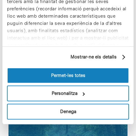
de setembre. Consulta les bases del sorteig al
tercers amb la finalitat de gestionar les seves
web de Recerca en Societat [
+info
]
preferències (recordar informació perquè accedeixi al
lloc web amb determinades característiques que
puguin diferenciar la seva experiència de la d'altres
usuaris), amb finalitats estadístics (analitzar com
interactua amb el lloc web) i per a mostrar-li publicitat
personalitzada sobre la base d'un perfil elaborat a
partir dels seus hàbits de navegació (per exemple,
Share
Share
Mostrar-ne els detalls
pàgines visitades). Per a obtenir més informació sobre
les cookies pot consultar la
Política de cookies
del
lloc web.
Permet-les totes
Personalitza
Notícies més vistes
Denega