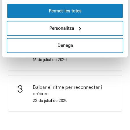
les cookies pot consultar la
Política de cookies
del
lloc web.
Permet-les totes
Cuidar el territori és sostenibilitat
29 de juliol de 2026
Personalitza
Denega
Vacances responsables en temps
d’emergència climàtica
15 de juliol de 2026
Baixar el ritme per reconnectar i
créixer
22 de juliol de 2026