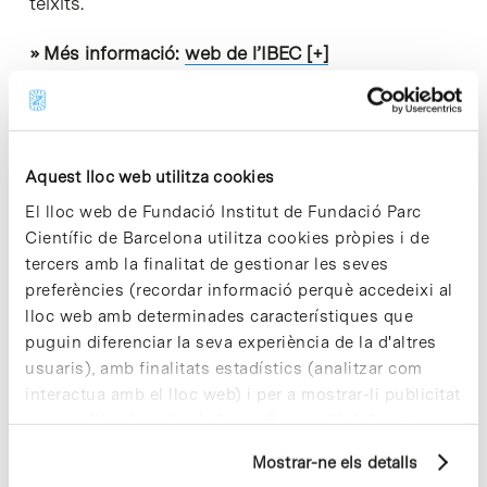
teixits.
» Més informació:
web de l’IBEC [+]
Aquest lloc web utilitza cookies
El lloc web de Fundació Institut de Fundació Parc
Share
Share
Científic de Barcelona utilitza cookies pròpies i de
tercers amb la finalitat de gestionar les seves
preferències (recordar informació perquè accedeixi al
lloc web amb determinades característiques que
puguin diferenciar la seva experiència de la d'altres
usuaris), amb finalitats estadístics (analitzar com
Notícies més vistes
interactua amb el lloc web) i per a mostrar-li publicitat
personalitzada sobre la base d'un perfil elaborat a
partir dels seus hàbits de navegació (per exemple,
Mostrar-ne els detalls
pàgines visitades). Per a obtenir més informació sobre