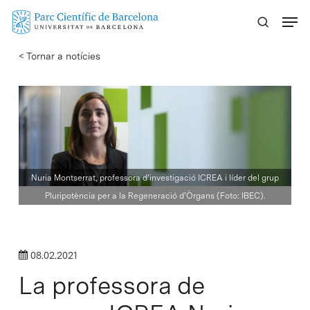
Skip
Menu
to
main
< Tornar a notícies
content
Nuria Montserrat, professora d’investigació ICREA i líder del grup
Pluripotència per a la Regeneració d’Òrgans (Foto: IBEC).
08.02.2021
La professora de