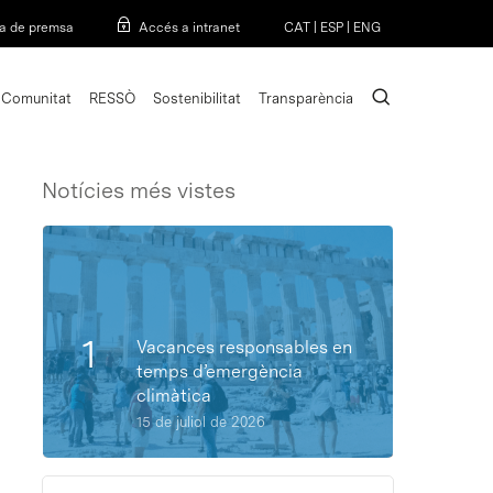
Menu
a de premsa
Accés a intranet
CAT
|
ESP
|
ENG
search
Comunitat
RESSÒ
Sostenibilitat
Transparència
Notícies més vistes
Vacances responsables en
temps d’emergència
climàtica
15 de juliol de 2026