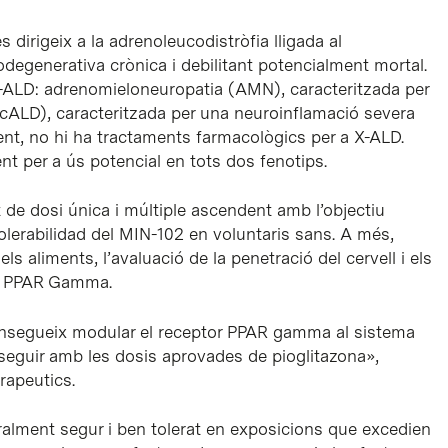
 dirigeix a la adrenoleucodistròfia lligada al
egenerativa crònica i debilitant potencialment mortal.
 X-ALD: adrenomieloneuropatia (AMN), caracteritzada per
(cALD), caracteritzada per una neuroinflamació severa
t, no hi ha tractaments farmacològics per a X-ALD.
t per a ús potencial en tots dos fenotips.
 de dosi única i múltiple ascendent amb l’objectiu
 tolerabilidad del MIN-102 en voluntaris sans. A més,
dels aliments, l’avaluació de la penetració del cervell i els
de PPAR Gamma.
nsegueix modular el receptor PPAR gamma al sistema
nseguir amb les dosis aprovades de pioglitazona»,
rapeutics.
ralment segur i ben tolerat en exposicions que excedien