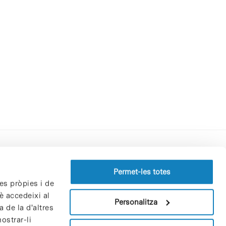
Perfil del contractant
Permet-les totes
es pròpies i de
Política de privacitat
è accedeixi al
Avís Legal
Personalitza
 de la d'altres
Política de cookies
ostrar-li
Patrons i patrocinadors