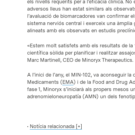
els nivells requerits per a l’eficàcia clínica. 
adversos lleus han estat similars als observats
l’avaluació de biomarcadores van confirmar el
sistema nerviós central i exerceix una àmplia
alineats amb els observats en estudis preclíni
«Estem molt satisfets amb els resultats de la 
científica sòlida per planificar i realitzar assa
Marc Martinell, CEO de Minoryx Therapeutics.
A l’inici de l’any, el MIN-102, va aconseguir 
Medicaments (
EMA
) i de la Food and Drug Ad
fase 1, Minoryx s’iniciarà als propers mesos 
adrenomieloneuropatía (AMN) un dels fenotips
•
Notícia relacionada [+]