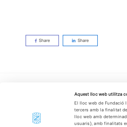
Share
Share
Aquest lloc web utilitza 
El lloc web de Fundació I
tercers amb la finalitat 
lloc web amb determinades
C/Baldiri Reixac, 4-12 i 15
usuaris), amb finalitats e
08028 Barcelona