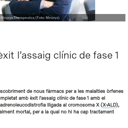
 Minoryx Therapeutics (Foto: Minoryx).
it l’assaig clínic de fase 1
escobriment de nous fàrmacs per a les malalties òrfenes
pletat amb èxit l'assaig clínic de fase 1 amb el
 l'adrenoleucodistrofia lligada al cromosoma X (
X-ALD
),
alment mortal, per a la qual no hi ha cap tractament