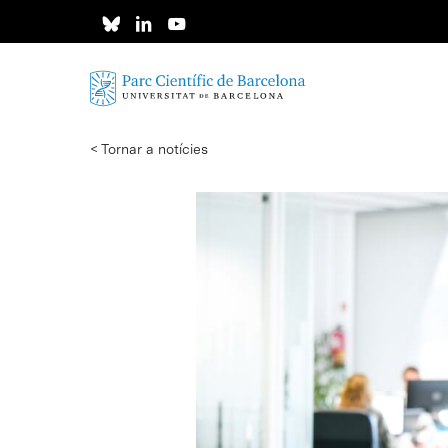
Skip
to
main
content
< Tornar a notícies