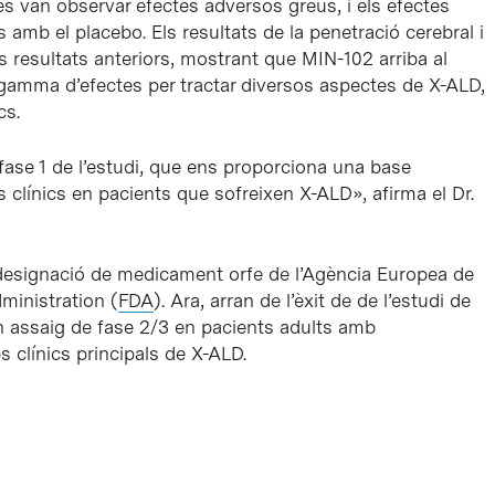
No es van observar efectes adversos greus, i els efectes
 amb el placebo. Els resultats de la penetració cerebral i
s resultats anteriors, mostrant que MIN-102 arriba al
 gamma d’efectes per tractar diversos aspectes de X-ALD,
cs.
fase 1 de l’estudi, que ens proporciona una base
jos clínics en pacients que sofreixen X-ALD», afirma el Dr.
la designació de medicament orfe de l’Agència Europea de
ministration (
FDA
). Ara, arran de l’èxit de de l’estudi de
un assaig de fase 2/3 en pacients adults amb
 clínics principals de X-ALD.