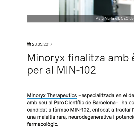
Marc Martinell, CEO de
Intro per buscar o ESC per tancar
23.03.2017
Minoryx finalitza amb èx
per al MIN-102
Minoryx Therapeutics
–especialitzada en el d
amb seu al Parc Científic de Barcelona– ha com
candidat a fàrmac
MIN-102
, enfocat a tractar
una malaltia rara, neurodegenerativa i potenci
farmacològic.