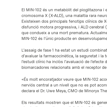
El MIN-102 és un metabòlit del pioglitazona i es
cromosoma X (X-ALD), una malaltia rara neurod
Existeixen dos principals fenotips clínics de
disfunció motora progressiva, i ALD cerebral 
que condueix a una mort prematura. Actualmen
MIN-102 és l’únic producte en desenvolupamen
L’assaig de fase 1 ha estat un estudi combinat
d’avaluar la farmacocinètica, la seguretat i la
l’estudi clínic ha inclòs l’avaluació de l’efecte 
biomarcadores relacionats amb el receptor 
«És molt encoratjador veure que MIN-102 aco
nerviós central a un nivell que no es pot aco
declara el Dr. Uwe Meya, CMO de Minoryx The
Els resultats mostren que el MIN-102 és gene