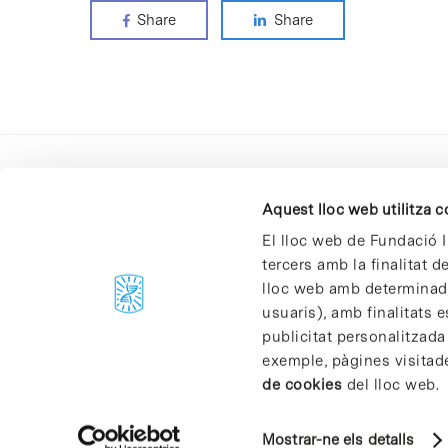
Share
Share
Aquest lloc web utilitza 
El lloc web de Fundació I
tercers amb la finalitat 
lloc web amb determinades
C/Baldiri Reixac, 4-12 i 15
usuaris), amb finalitats e
08028 Barcelona
publicitat personalitzada
T. 934 02 90 60
exemple, pàgines visitad
de cookies
del lloc web.
Mostrar-ne els detalls