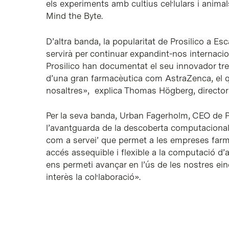
els experiments amb cultius cel·lulars i anima
Mind the Byte.
D’altra banda, la popularitat de Prosilico a Es
servirà per continuar expandint-nos internacio
Prosilico han documentat el seu innovador treb
d’una gran farmacèutica com AstraZenca, el qu
nosaltres», explica Thomas Högberg, director 
Per la seva banda, Urban Fagerholm, CEO de Pr
l’avantguarda de la descoberta computacional
com a servei’ que permet a les empreses farm
accés assequible i flexible a la computació d
ens permeti avançar en l’ús de les nostres e
interès la col·laboració».