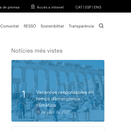
Menu
a de premsa
Accés a intranet
CAT
|
ESP
|
ENG
search
Comunitat
RESSÒ
Sostenibilitat
Transparència
Notícies més vistes
Vacances responsables en
temps d’emergència
climàtica
15 de juliol de 2026