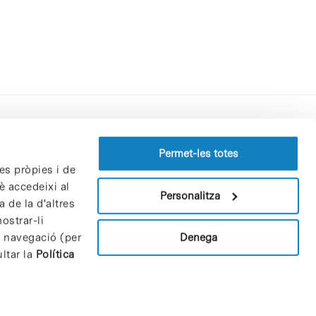
Perfil del contractant
Permet-les totes
es pròpies i de
Política de privacitat
è accedeixi al
Avís Legal
Personalitza
 de la d'altres
Política de cookies
ostrar-li
Patrons i patrocinadors
Denega
e navegació (per
Borsa de treball
ltar la
Política
Contacte