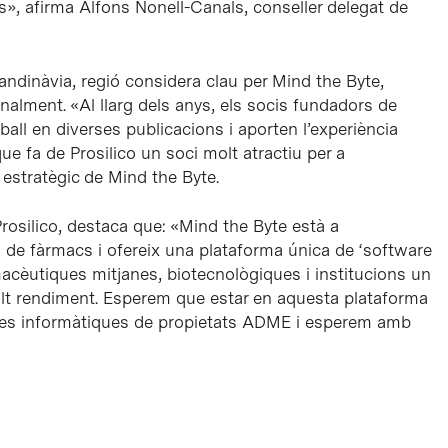
ls», afirma Alfons Nonell-Canals, conseller delegat de
candinàvia, regió considera clau per Mind the Byte,
nalment. «Al llarg dels anys, els socis fundadors de
all en diverses publicacions i aporten l’experiència
e fa de Prosilico un soci molt atractiu per a
estratègic de Mind the Byte.
osilico, destaca que: «Mind the Byte està a
 de fàrmacs i ofereix una plataforma única de ‘software
acèutiques mitjanes, biotecnològiques i institucions un
’alt rendiment. Esperem que estar en aquesta plataforma
ines informàtiques de propietats ADME i esperem amb