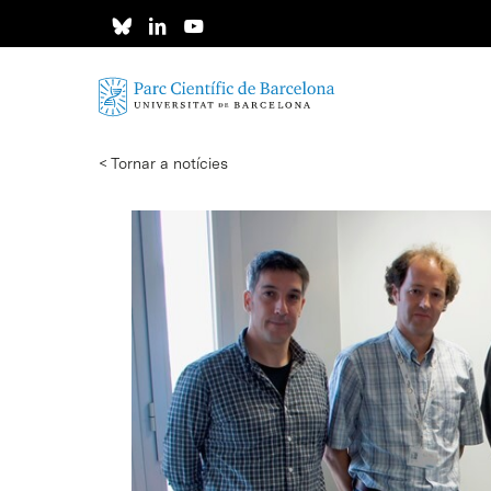
Skip
to
main
content
< Tornar a notícies