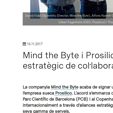
Intro per buscar o ESC per tancar
David Vidal (Scientific Director, Mind the Byte), Alfons Nonell
Urban Fagerholm (CEO, Prosilico) i Tho
15.11.2017
Mind the Byte i Prosil
estratègic de col·labor
La companyia
Mind the Byte
acaba de signar u
l'empresa sueca
Prosilico
. L'acord s'emmarca 
Parc Científic de Barcelona (PCB) i al Copen
internacionalment a través d'aliances estratè
seva gamma de serveis.