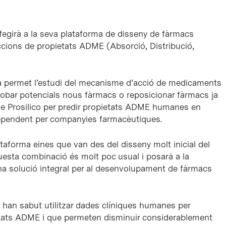
afegirà a la seva plataforma de disseny de fàrmacs
diccions de propietats ADME (Absorció, Distribució,
ja permet l’estudi del mecanisme d’acció de medicaments
 trobar potencials nous fàrmacs o reposicionar fàrmacs ja
e Prosilico per predir propietats ADME humanes en
ependent per companyies farmacèutiques.
taforma eines que van des del disseny molt inicial del
Aquesta combinació és molt poc usual i posarà a la
a solució integral per al desenvolupament de fàrmacs
 han sabut utilitzar dades clíniques humanes per
etats ADME i que permeten disminuir considerablement