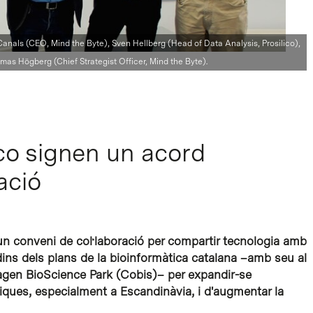
-Canals (CEO, Mind the Byte), Sven Hellberg (Head of Data Analysis, Prosilico),
mas Högberg (Chief Strategist Officer, Mind the Byte).
ico signen un acord
ació
n conveni de col·laboració per compartir tecnologia amb
dins dels plans de la bioinformàtica catalana –amb seu al
hagen BioScience Park (Cobis)– per expandir-se
giques, especialment a Escandinàvia, i d'augmentar la