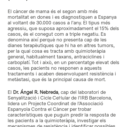
El càncer de mama és el segon amb més
mortalitat en dones i es diagnostiquen a Espanya
al voltant de 30.000 casos a l’any. El tipus més
agressiu, que suposa aproximadament el 15% dels
casos, és el conegut com a triple negatiu. Es
denomina així perquè no presenta cap de les
dianes terapèutiques que hi ha en altres tumors,
per la qual cosa es tracta amb quimioteràpia
general, habitualment taxans, antraciclines i
carboplatí. Tot i això, en un percentatge elevat dels
casos, les pacients no responen a aquests
tractaments i acaben desenvolupant resistència i
metàstasi, que és la principal causa de mort.
El
Dr. Ángel R. Nebreda
, cap del laboratori de
Senyalització i Cicle Cel·lular de l’IRB Barcelona,
lidera un Projecte Coordinat de l’Associació
Espanyola Contra el Càncer per trobar
característiques que puguin predir la resposta de
les pacients a la quimioteràpia, investigar els
mecanismes de resistència i identificar possibles