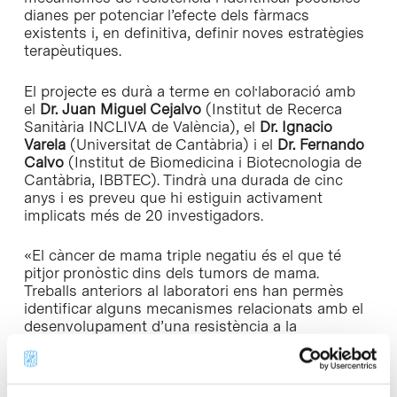
dianes per potenciar l’efecte dels fàrmacs
existents i, en definitiva, definir noves estratègies
terapèutiques.
El projecte es durà a terme en col·laboració amb
el
Dr. Juan Miguel Cejalvo
(Institut de Recerca
Sanitària INCLIVA de València), el
Dr. Ignacio
Varela
(Universitat de Cantàbria) i el
Dr. Fernando
Calvo
(Institut de Biomedicina i Biotecnologia de
Cantàbria, IBBTEC). Tindrà una durada de cinc
anys i es preveu que hi estiguin activament
implicats més de 20 investigadors.
«El càncer de mama triple negatiu és el que té
pitjor pronòstic dins dels tumors de mama.
Treballs anteriors al laboratori ens han permès
identificar alguns mecanismes relacionats amb el
desenvolupament d’una resistència a la
quimioteràpia general i en això enfocarem aquest
projecte», explica el
Dr. Nebreda
.