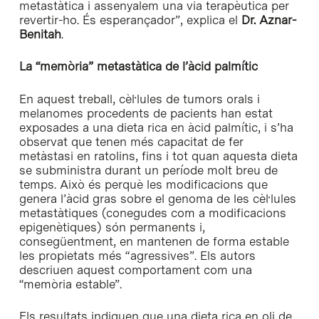
metastàtica i assenyalem una via terapèutica per
revertir-ho. És esperançador”, explica el
Dr. Aznar-
Benitah
.
La “memòria” metastàtica de l’àcid palmític
En aquest treball, cèl·lules de tumors orals i
melanomes procedents de pacients han estat
exposades a una dieta rica en àcid palmític, i s’ha
observat que tenen més capacitat de fer
metàstasi en ratolins, fins i tot quan aquesta dieta
se subministra durant un període molt breu de
temps. Això és perquè les modificacions que
genera l’àcid gras sobre el genoma de les cèl·lules
metastàtiques (conegudes com a modificacions
epigenètiques) són permanents i,
consegüentment, en mantenen de forma estable
les propietats més “agressives”. Els autors
descriuen aquest comportament com una
“memòria estable”.
Els resultats indiquen que una dieta rica en oli de