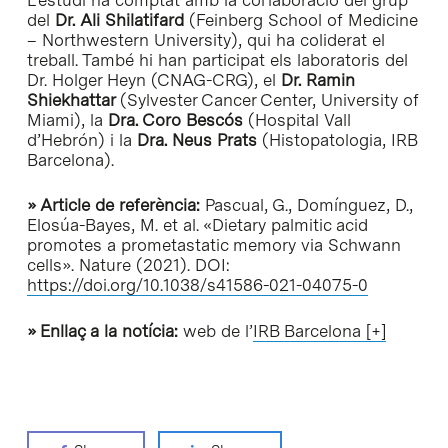
del
Dr. Ali Shilatifard
(Feinberg School of Medicine
– Northwestern University), qui ha coliderat el
treball. També hi han participat els laboratoris del
Dr. Holger Heyn (CNAG-CRG), el
Dr. Ramin
Shiekhattar
(Sylvester Cancer Center, University of
Miami), la
Dra. Coro Bescós
(Hospital Vall
d’Hebrón) i la
Dra. Neus Prats
(Histopatologia, IRB
Barcelona).
» Article de referència:
Pascual, G., Domínguez, D.,
Elosúa-Bayes, M.
et al.
«Dietary palmitic acid
promotes a prometastatic memory via Schwann
cells».
Nature
(2021). DOI:
https://doi.org/10.1038/s41586-021-04075-0
» Enllaç a la notícia:
web de l’
IRB Barcelona [+]