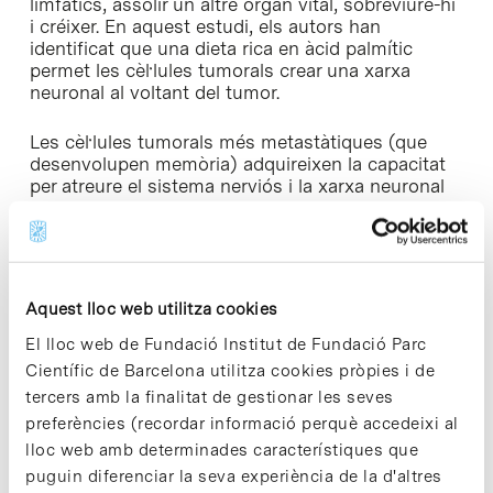
limfàtics, assolir un altre òrgan vital, sobreviure-hi
i créixer. En aquest estudi, els autors han
identificat que una dieta rica en àcid palmític
permet les cèl·lules tumorals crear una xarxa
neuronal al voltant del tumor.
Les cèl·lules tumorals més metastàtiques (que
desenvolupen memòria) adquireixen la capacitat
per atreure el sistema nerviós i la xarxa neuronal
que es forma al voltant del tumor genera un
entorn regeneratiu que les cèl·lules utilitzen en
benefici propi, per créixer i expandir-se.
Aquest lloc web utilitza cookies
Frenar les metàstasis bloquejant les cèl·lules
Schwann
El lloc web de Fundació Institut de Fundació Parc
Científic de Barcelona utilitza cookies pròpies i de
Un dels elements essencials en la formació de la
tercers amb la finalitat de gestionar les seves
xarxa neuronal que afavoreix la metàstasi són les
anomenades cèl·lules Schwann, que envolten i
preferències (recordar informació perquè accedeixi al
protegeixen les neurones. El treball publicat a la
lloc web amb determinades característiques que
revista Nature mostra que, bloquejant les cèl·lules
puguin diferenciar la seva experiència de la d'altres
Schwann per diferents vies, s’inhibeix la formació