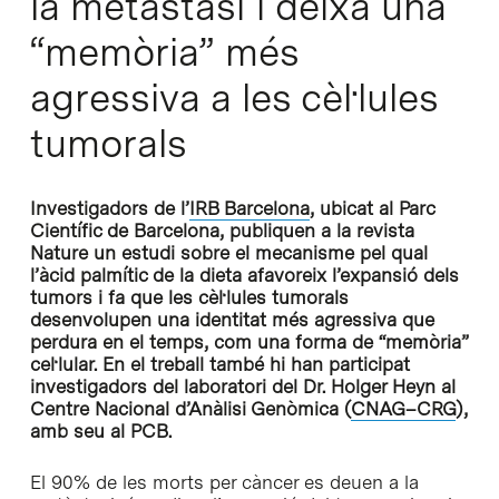
la metàstasi i deixa una
“memòria” més
agressiva a les cèl·lules
tumorals
Investigadors de l’
IRB Barcelona
, ubicat al Parc
Científic de Barcelona, publiquen a la revista
Nature un estudi sobre el mecanisme pel qual
l’àcid palmític de la dieta afavoreix l’expansió dels
tumors i fa que les cèl·lules tumorals
desenvolupen una identitat més agressiva que
perdura en el temps, com una forma de “memòria”
cel·lular. En el treball també hi han participat
investigadors del laboratori del Dr. Holger Heyn al
Centre Nacional d’Anàlisi Genòmica (
CNAG–CRG
),
amb seu al PCB.
El 90% de les morts per càncer es deuen a la