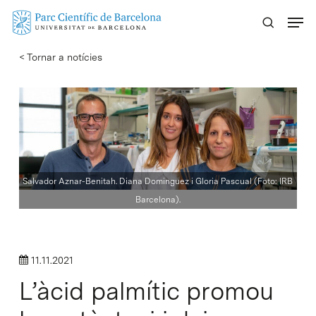
Skip
Menu
to
main
< Tornar a notícies
content
Salvador Aznar-Benitah. Diana Dominguez i Gloria Pascual (Foto: IRB
Barcelona).
11.11.2021
L’àcid palmític promou