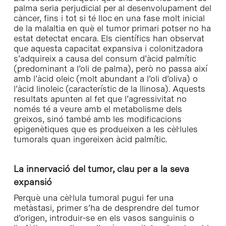
palma seria perjudicial per al desenvolupament del
càncer, fins i tot si té lloc en una fase molt inicial
de la malaltia en què el tumor primari potser no ha
estat detectat encara. Els científics han observat
que aquesta capacitat expansiva i colonitzadora
s’adquireix a causa del consum d’àcid palmític
(predominant a l’oli de palma), però no passa així
amb l’àcid oleic (molt abundant a l’oli d’oliva) o
l’àcid linoleic (característic de la llinosa). Aquests
resultats apunten al fet que l’agressivitat no
només té a veure amb el metabolisme dels
greixos, sinó també amb les modificacions
epigenètiques que es produeixen a les cèl·lules
tumorals quan ingereixen àcid palmític.
La innervació del tumor, clau per a la seva
expansió
Perquè una cèl·lula tumoral pugui fer una
metàstasi, primer s’ha de desprendre del tumor
d’origen, introduir-se en els vasos sanguinis o