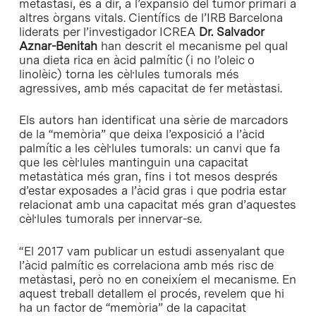
metàstasi, és a dir, a l’expansió del tumor primari a
altres òrgans vitals. Científics de l’IRB Barcelona
liderats per l’investigador ICREA
Dr. Salvador
Aznar-Benitah
han descrit el mecanisme pel qual
una dieta rica en àcid palmític (i no l’oleic o
linolèic) torna les cèl·lules tumorals més
agressives, amb més capacitat de fer metàstasi.
Els autors han identificat una sèrie de marcadors
de la “memòria” que deixa l’exposició a l’àcid
palmític a les cèl·lules tumorals: un canvi que fa
que les cèl·lules mantinguin una capacitat
metastàtica més gran, fins i tot mesos després
d’estar exposades a l’àcid gras i que podria estar
relacionat amb una capacitat més gran d’aquestes
cèl·lules tumorals per innervar-se.
“El 2017 vam publicar un estudi assenyalant que
l’àcid palmític es correlaciona amb més risc de
metàstasi, però no en coneixíem el mecanisme. En
aquest treball detallem el procés, revelem que hi
ha un factor de “memòria” de la capacitat