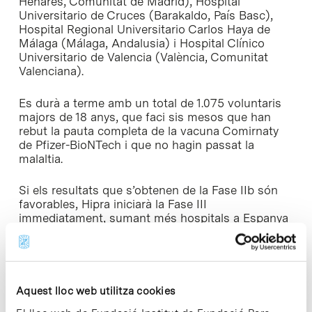
Henares, Comunitat de Madrid), Hospital
Universitario de Cruces (Barakaldo, País Basc),
Hospital Regional Universitario Carlos Haya de
Málaga (Málaga, Andalusia) i Hospital Clínico
Universitario de Valencia (València, Comunitat
Valenciana).
Es durà a terme amb un total de 1.075 voluntaris
majors de 18 anys, que faci sis mesos que han
rebut la pauta completa de la vacuna Comirnaty
de Pfizer-BioNTech i que no hagin passat la
malaltia.
Si els resultats que s’obtenen de la Fase IIb són
favorables, Hipra iniciarà la Fase III
immediatament, sumant més hospitals a Espanya
i a altres països europeus i amb un major nombre
de voluntaris.
La vacuna contra la Covid-19 que està
desenvolupant Hipra és una vacuna de proteïna
Aquest lloc web utilitza cookies
recombinant que ha estat dissenyada per