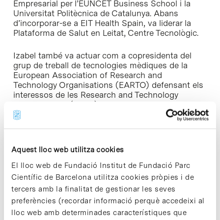
Empresarial per l’EUNCET Business School i la
Universitat Politècnica de Catalunya. Abans
d’incorporar-se a EIT Health Spain, va liderar la
Plataforma de Salut en Leitat, Centre Tecnològic.
Izabel també va actuar com a copresidenta del
grup de treball de tecnologies mèdiques de la
European Association of Research and
Technology Organisations (EARTO) defensant els
interessos de les Research and Technology
Organisations (RTOs) en els programes de
finançament a Europa i reforçant la seva posició
com a actors clau, i també va representar als
membres espanyols en el Consell d’estratègia per
al pilar d’innovació d’EIT Health.
Aquest lloc web utilitza cookies
El lloc web de Fundació Institut de Fundació Parc
A més, secunda des del 2015 a la Comissió
Europea en l’avaluació de propostes i revisió de
Científic de Barcelona utilitza cookies pròpies i de
projectes, com a experta independent.
tercers amb la finalitat de gestionar les seves
preferències (recordar informació perquè accedeixi al
lloc web amb determinades característiques que