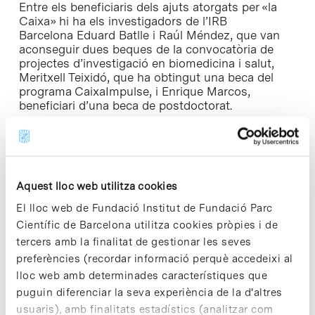
Entre els beneficiaris dels ajuts atorgats per «la
Caixa» hi ha els investigadors de l’IRB
Barcelona Eduard Batlle i Raúl Méndez, que van
aconseguir dues beques de la convocatòria de
projectes d’investigació en biomedicina i salut,
Meritxell Teixidó, que ha obtingut una beca del
programa CaixaImpulse, i Enrique Marcos,
beneficiari d’una beca de postdoctorat.
Eduard Batlle
, investigador ICREA i cap
del Laboratori de Càncer Colorectal, persegueix
desenvolupar noves teràpies dirigides a tractar
pacients amb càncer colorectal metastàtic,
Aquest lloc web utilitza cookies
causant de la mort d’unes 700.000 persones cada
any. L’objectiu d’aquest projecte és descobrir com
El lloc web de Fundació Institut de Fundació Parc
les cèl·lules tumorals són capaces de modificar el
Científic de Barcelona utilitza cookies pròpies i de
seu entorn per evitar l’acció del sistema immune i
tercers amb la finalitat de gestionar les seves
permetre la regeneració del tumor.
preferències (recordar informació perquè accedeixi al
lloc web amb determinades característiques que
L’investigador ICREA
Raúl Méndez
, cap
puguin diferenciar la seva experiència de la d'altres
del
Laboratori de Control Translacional del Cicle
usuaris), amb finalitats estadístics (analitzar com
Cel·lular i Diferenciació, estudia com la resposta a