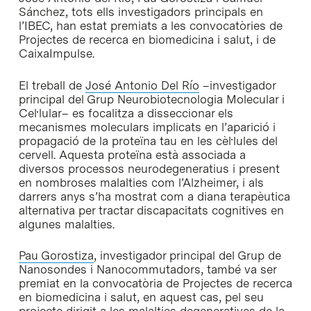
Sánchez, tots ells investigadors principals en
l’IBEC, han estat premiats a les convocatòries de
Projectes de recerca en biomedicina i salut, i de
CaixaImpulse.
El treball de
José Antonio Del Río
–investigador
principal del Grup Neurobiotecnologia Molecular i
Cel·lular– es focalitza a disseccionar els
mecanismes moleculars implicats en l’aparició i
propagació de la proteïna tau en les cèl·lules del
cervell. Aquesta proteïna està associada a
diversos processos neurodegeneratius i present
en nombroses malalties com l’Alzheimer, i als
darrers anys s’ha mostrat com a diana terapèutica
alternativa per tractar discapacitats cognitives en
algunes malalties.
Pau Gorostiza
, investigador principal del Grup de
Nanosondes i Nanocommutadors, també va ser
premiat en la convocatòria de Projectes de recerca
en biomedicina i salut, en aquest cas, pel seu