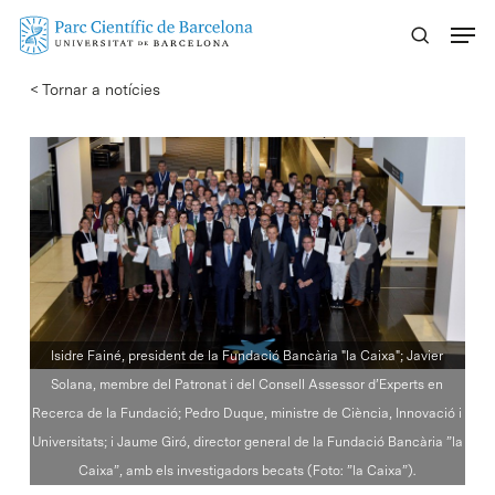
Skip
Menu
to
main
< Tornar a notícies
content
Isidre Fainé, president de la Fundació Bancària "la Caixa"; Javier
Solana, membre del Patronat i del Consell Assessor d’Experts en
Recerca de la Fundació; Pedro Duque, ministre de Ciència, Innovació i
Universitats; i Jaume Giró, director general de la Fundació Bancària ”la
Caixa”, amb els investigadors becats (Foto: ”la Caixa”).