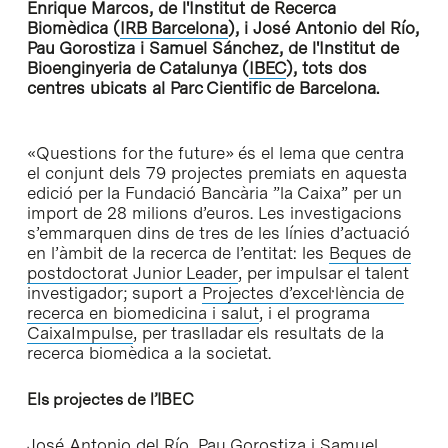
Enrique Marcos, de l'Institut de Recerca
Biomèdica (
IRB Barcelona
), i José Antonio del Río,
Pau Gorostiza i Samuel Sánchez, de l'Institut de
Bioenginyeria de Catalunya (
IBEC
), tots dos
centres ubicats al Parc Cientific de Barcelona.
«Questions for the future» és el lema que centra
el conjunt dels 79 projectes premiats en aquesta
edició per la Fundació Bancària ”la Caixa” per un
import de 28 milions d’euros. Les investigacions
s’emmarquen dins de tres de les línies d’actuació
en l’àmbit de la recerca de l’entitat: les
Beques de
postdoctorat Junior Leader
, per impulsar el talent
investigador; suport a
Projectes d’excel·lència de
recerca en biomedicina i salut
, i el programa
CaixaImpulse
, per traslladar els resultats de la
recerca biomèdica a la societat.
Els projectes de l’IBEC
José Antonio del Río, Pau Gorostiza i Samuel