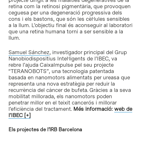
projecte dirigit a les malalties degeneratives de la
retina com la retinosi pigmentària, que provoquen
ceguesa per una degeneració progressiva dels
cons i els bastons, que són les cèl·lules sensibles
a la llum. L’objectiu final és aconseguir al laboratori
que una retina humana torni a ser sensible a la
llum.
Samuel Sánchez
, investigador principal del Grup
Nanobiodispositius Intel·ligents de l’IBEC, va
rebre l’ajuda CaixaImpulse pel seu projecte
“TERANOBOTS”, una tecnologia patentada
basada en nanomotors alimentats per ureasa que
representa una nova estratègia per reduir la
recurrència del càncer de bufeta. Gràcies a la seva
mobilitat millorada, els nanomotors poden
penetrar millor en el teixit cancerós i millorar
l’eficiència del tractament.
Més informació:
web de
l’IBEC [+]
Els projectes de l’IRB Barcelona