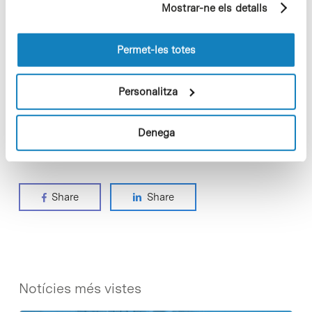
ofereix més de 120 activitats en què participen
Mostrar-ne els detalls
pàgines visitades). Per a obtenir més informació sobre
més de 5.000 persones cada any.
les cookies pot consultar la
Política de cookies
del
lloc web.
Permet-les totes
• Més informació de l’esdeveniment a Twitter amb
l’etiqueta
#Recercaendirecte
Personalitza
• Galería de fotos [
Flickr
]
Denega
Share
Share
Notícies més vistes