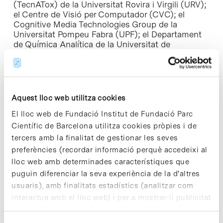
(TecnATox) de la Universitat Rovira i Virgili (URV);
el Centre de Visió per Computador (CVC); el
Cognitive Media Technologies Group de la
Universitat Pompeu Fabra (UPF); el Departament
de Química Analítica de la Universitat de
Barcelona (UB); l’Institut Català de Paleontologia
Miquel Crusafont (ICP); l’Institut d’Investigació
Sanitària Pere Virgili i Grups de recerca ITAKA-
IRCV-URV; l’Institut de Bioenginyeria de Catalunya
(IBEC); l’Institut de Ciències Fotòniques (ICFO), i
Aquest lloc web utilitza cookies
el Vall d’Hebron Institut de Recerca (VHIR).
El lloc web de Fundació Institut de Fundació Parc
Científic de Barcelona utilitza cookies pròpies i de
Com en edicions anteriors, els tres guanyadors
dels premis del programa
Batx2Lab
–adreçat a
tercers amb la finalitat de gestionar les seves
estudiants de batxillerat que fan la part pràctica
preferències (recordar informació perquè accedeixi al
del seu treball de recerca al PCB– van ser
lloc web amb determinades característiques que
presents en un estand de la fira per explicar als
puguin diferenciar la seva experiència de la d'altres
assistents el projecte d’investigació que han dut a
usuaris), amb finalitats estadístics (analitzar com
terme.
interactua amb el lloc web) i per a mostrar-li publicitat
L’exposició s’emmarca dins del programa
Recerca
personalitzada sobre la base d'un perfil elaborat a
en Societat
del Parc Científic de Barcelona que
partir dels seus hàbits de navegació (per exemple,