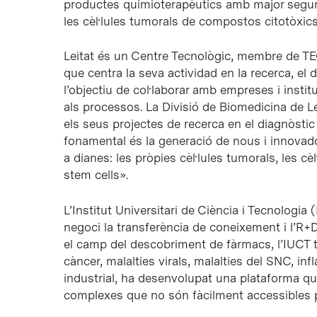
productes quimioterapèutics amb major seguretat
les cèl·lules tumorals de compostos citotòxics i
Leitat és un Centre Tecnològic, membre de TEC
que centra la seva actividad en la recerca, el
l’objectiu de col·laborar amb empreses i insti
als processos. La Divisió de Biomedicina de Lei
els seus projectes de recerca en el diagnòstic i
fonamental és la generació de nous i innovado
a dianes: les pròpies cèl·lules tumorals, les cè
stem cells».
L’Institut Universitari de Ciència i Tecnologia 
negoci la transferència de coneixement i l’R+D
el camp del descobriment de fàrmacs, l’IUCT t
càncer, malalties virals, malalties del SNC, infl
industrial, ha desenvolupat una plataforma q
complexes que no són fàcilment accessibles p