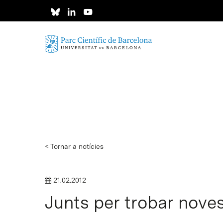
Skip
to
main
content
< Tornar a notícies
21.02.2012
Junts per trobar noves