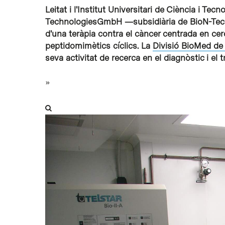
Leitat i l'Institut Universitari de Ciència i Te
TechnologiesGmbH —subsidiària de BioN-Tec
d'una teràpia contra el càncer centrada en cer
peptidomimètics cíclics. La
Divisió BioMed de 
seva activitat de recerca en el diagnòstic i el 
»
Intro per buscar o ESC per tancar