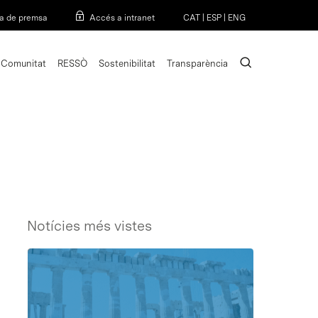
Menu
a de premsa
Accés a intranet
CAT
|
ESP
|
ENG
search
Comunitat
RESSÒ
Sostenibilitat
Transparència
Notícies més vistes