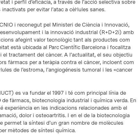
 i perfil d’eficàcia, a través de l’acció selectiva sobre
nactivats per evitar l’atac a cèl·lules sanes.
NIO i reconegut pel Ministeri de Ciència i Innovació,
 desenvolupament i la innovació industrial (R+D+2i) amb
tucions afegint valor tecnològic tant als productes com
tat està ubicada al Parc Científic Barcelona i focalitza
 el tractament del càncer. A l’actualitat, el seu objectiu
rs fàrmacs per a teràpia contra el càncer, incloent com
l·lules de l’estroma, l’angiogénesis tumoral i les «cancer
(IUCT) es va fundar el 1997 i té com principal línia de
 de fàrmacs, biotecnologia industrial i química verda. En
é experiència en les indicacions relacionades amb el
amació, dolor i osteoartritis. I en el de la biotecnologia
ue permet la síntesi d’un gran nombre de molècules
er mètodes de síntesi química.