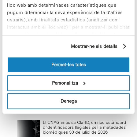
lloc web amb determinades característiques que
puguin diferenciar la seva experiència de la d'altres
usuaris), amb finalitats estadístics (analitzar com
Cuidar el territori és sostenibilitat
interactua amb el lloc web) i per a mostrar-li publicitat
29 de juliol de 2026
personalitzada sobre la base d'un perfil elaborat a
partir dels seus hàbits de navegació (per exemple,
Mostrar-ne els detalls
pàgines visitades). Per a obtenir més informació sobre
les cookies pot consultar la
Política de cookies
del
Conviure amb la nova realitat
lloc web.
Permet-les totes
climàtica
8 de juliol de 2026
Personalitza
Denega
Últimes notícies
El CNAG impulsa ClarID, un nou estàndard
d’identificadors llegibles per a metadades
biomèdiques
30 de juliol de 2026