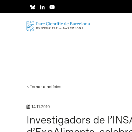
Skip
to
main
content
< Tornar a notícies
14.11.2010
Investigadors de l’INSA
Intro per buscar o ESC per tancar
d’ExpAliments, celebr