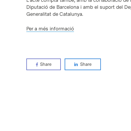
L’acte compta també, amb la col·laboració de
Diputació de Barcelona i amb el suport del De
Generalitat de Catalunya.
Per a més informació
Share
Share