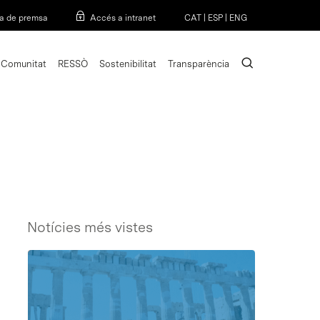
Menu
a de premsa
Accés a intranet
CAT
|
ESP
|
ENG
search
Comunitat
RESSÒ
Sostenibilitat
Transparència
Notícies més vistes