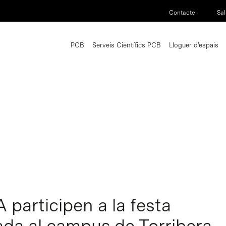
Contacte
Sal
PCB
Serveis Científics PCB
Lloguer d’espais
 participen a la festa
ada al campus de Torribera