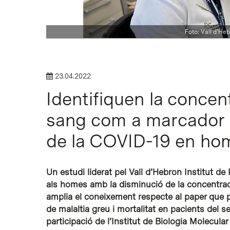
Foto: Vall d’Heb
Intro per buscar o ESC per tancar
23.04.2022
Identifiquen la concen
sang com a marcador p
de la COVID-19 en ho
Un estudi liderat pel Vall d’Hebron Institut de
als homes amb la disminució de la concentraci
amplia el coneixement respecte al paper que po
de malaltia greu i mortalitat en pacients del 
participació de l’Institut de Biologia Molecula