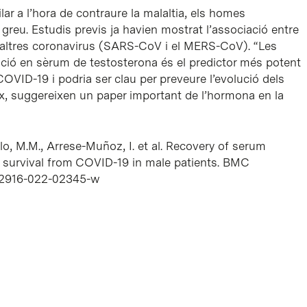
ar a l’hora de contraure la malaltia, els homes
reu. Estudis previs ja havien mostrat l’associació entre
er altres coronavirus (SARS-CoV i el MERS-CoV). “Les
ció en sèrum de testosterona és el predictor més potent
VID-19 i podria ser clau per preveure l’evolució dels
ix, suggereixen un paper important de l’hormona en la
lo, M.M., Arrese-Muñoz, I.
et al.
Recovery of serum
f survival from COVID-19 in male patients.
BMC
/s12916-022-02345-w