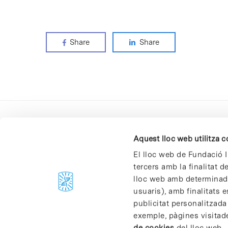
Share
Share
Aquest lloc web utilitza 
El lloc web de Fundació I
tercers amb la finalitat 
lloc web amb determinades
C/Baldiri Reixac, 4-12 i 15
usuaris), amb finalitats e
08028 Barcelona
publicitat personalitzada
T. 934 02 90 60
exemple, pàgines visitad
de cookies
del lloc web.