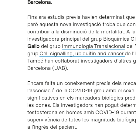
Barcelona.
Fins ara estudis previs havien determinat que l
però aquesta nova investigació troba que conè
contribuir a la disminució de la mortalitat. A la
investigadora principal del grup
Bioquímica Cl
Gallo
del grup
Immunologia Translacional
del 
grup
Cell signalling, ubiquitin and cancer
de l
També han col·laborat investigadors d’altres 
Barcelona (UAB).
Encara falta un coneixement precís dels meca
l’associació de la COVID-19 greu amb el sexe m
significatives en els marcadors biològics pr
les dones. Els investigadors han pogut determ
testosterona en homes amb COVID-19 durant el
supervivència de totes les magnituds biològiq
a l’ingrés del pacient.