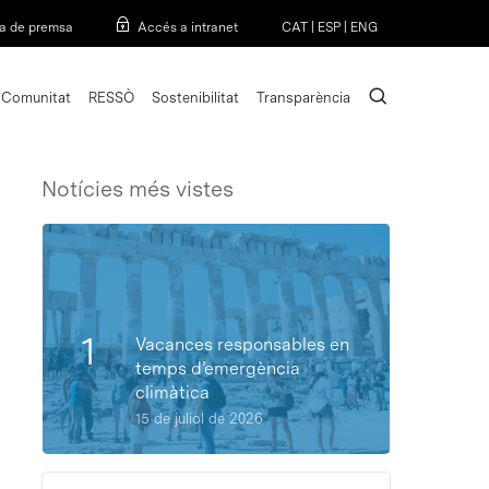
Menu
a de premsa
Accés a intranet
CAT
|
ESP
|
ENG
search
Comunitat
RESSÒ
Sostenibilitat
Transparència
Notícies més vistes
Vacances responsables en
temps d’emergència
climàtica
15 de juliol de 2026