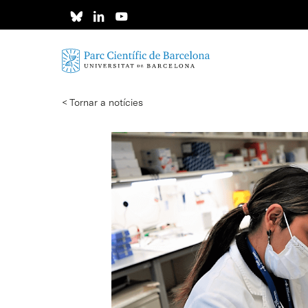
Skip
to
main
content
< Tornar a notícies