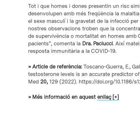
Tot i que homes i dones presentin un risc simil
desenvolupen amb més freqüència la malaltia g
el sexe masculí i la gravetat de la infecció p
nostres observacions troben que la concentra
de supervivència o mortalitat en homes amb CO
pacients”, comenta la
Dra. Paciucci
. Així mate
resposta immunitària a la COVID-19.
» Article de referència:
Toscano-Guerra, E., Gal
testosterone levels is an accurate predictor o
Med
20,
129 (2022). https://doi.org/10.1186
» Més informació en aquest
enllaç [+]