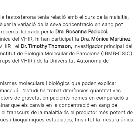
a testosterona tenia relació amb el curs de la malaltia,
ixer la variació de la seva concentració en sang pot
 recerca, liderada per la
Dra. Rosanna Paciucci,
ínica
del VHIR, hi han participat la
Dra. Mónica Martínez
VHIR i el
Dr. Timothy Thomson
, investigador principal del
’Institut de Biologia Molecular de Barcelona (IBMB-CSIC).
grups del VHIR i de la Universitat Autònoma de
nismes moleculars i biològics que poden explicar
asculí. L’estudi ha trobat diferències quantitatives
edictors de gravetat en pacients homes en comparació a
inar que els canvis en la concentració en sang de
 transcurs de la malaltia és el predictor més potent de
ues i bioquímiques estudiades, fins i tot la mesura única