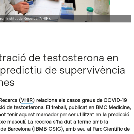
ron Institut de Recerca (VHIR).
tració de testosterona en
redictiu de supervivència
mes
 Recerca (
VHIR
) relaciona els casos greus de COVID-19
ó de testosterona. El treball, publicat en BMC Medicine,
t tenir aquest marcador per ser utilitzat en la predicció
sexe masculí. La recerca s’ha dut a terme amb la
r de Barcelona (
IBMB-CSIC
), amb seu al Parc Científic de