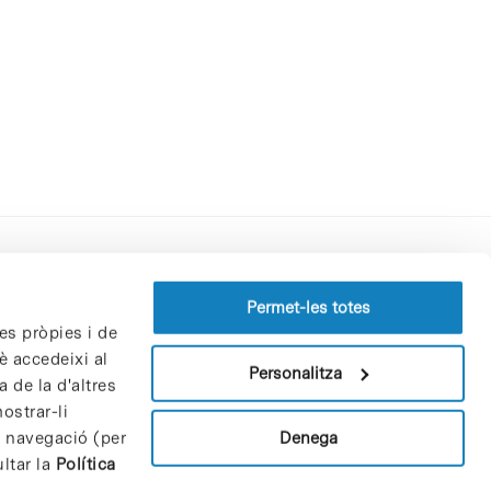
Perfil del contractant
Permet-les totes
es pròpies i de
Política de privacitat
è accedeixi al
Avís Legal
Personalitza
 de la d'altres
Política de cookies
ostrar-li
Patrons i patrocinadors
Denega
e navegació (per
Borsa de treball
ltar la
Política
Contacte