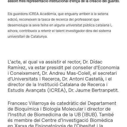
assolit més representació institucional d’ençà de la creació del guardó.
Els guardons ICREA Acadèmia, que enguany arriben a la setena
edició, reconeixen la tasca de recerca del professorat que
desenvolupa la seva feina en alguna universitat pública catalana i,
alhora, contribueix a retenir el talent investigador dins del sistema
universitari de Catalunya.
L’acte, al qual va assistir el rector, Dr. Dídac
Ramírez, va estar presidit pel conseller d’Economia
i Coneixement, Dr. Andreu Mas-Colell, el secretari
d’Universitats i Recerca, Dr. Antoni Castellà, i el
director de la Institució Catalana de Recerca i
Estudis Avançats (ICREA), Dr. Jaume Bertranpetit.
Francesc Villarroya és catedràtic del Departament
de Bioquímica i Biologia Molecular i director de
l’Institut de Biomedicina de la UB (IBUB). També
és membre del Centre d’Investigació Biomèdica
en Xarxa de Fisiopatologia de l’Obesitat i la