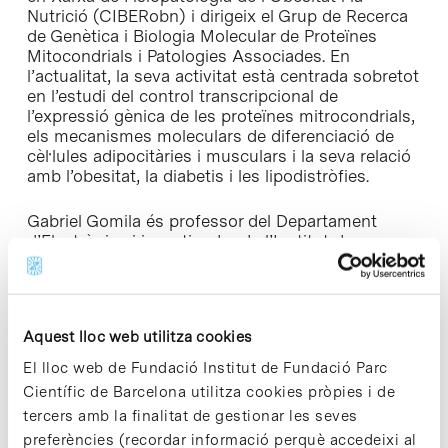
Nutrició (CIBERobn) i dirigeix el Grup de Recerca
de Genètica i Biologia Molecular de Proteïnes
Mitocondrials i Patologies Associades. En
l’actualitat, la seva activitat està centrada sobretot
en l’estudi del control transcripcional de
l’expressió gènica de les proteïnes mitrocondrials,
els mecanismes moleculars de diferenciació de
cèl·lules adipocitàries i musculars i la seva relació
amb l’obesitat, la diabetis i les lipodistròfies.
Gabriel Gomila és professor del Departament
d’Electrònica i investigador de l’Institut de
Bioenginyeria de Catalunya (IBEC), on dirigeix el
Grup de Caracterització Bioelèctrica a la
Nanoescala. Al seu grup es desenvolupa la
recerca sobre noves tècniques d’exploració de la
Aquest lloc web utilitza cookies
sonda de microscòpia per mesurar les propietats
elèctriques de la matèria biològica (virus, bacteris
El lloc web de Fundació Institut de Fundació Parc
i cèl·lules) amb resolució espacial a la nanoescala,
Científic de Barcelona utilitza cookies pròpies i de
i amb això com a base, dissenys nous a
tercers amb la finalitat de gestionar les seves
nanoescala i mètodes lliures d’etiquetes per a la
preferències (recordar informació perquè accedeixi al
biologia i la ciència dels materials.