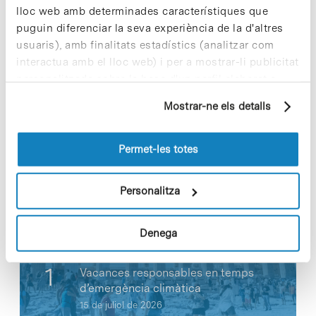
lloc web amb determinades característiques que
puguin diferenciar la seva experiència de la d'altres
usuaris), amb finalitats estadístics (analitzar com
interactua amb el lloc web) i per a mostrar-li publicitat
personalitzada sobre la base d'un perfil elaborat a
Share
Share
partir dels seus hàbits de navegació (per exemple,
Mostrar-ne els detalls
pàgines visitades). Per a obtenir més informació sobre
les cookies pot consultar la
Política de cookies
del
lloc web.
Permet-les totes
Notícies més vistes
Personalitza
Denega
Vacances responsables en temps
d’emergència climàtica
15 de juliol de 2026