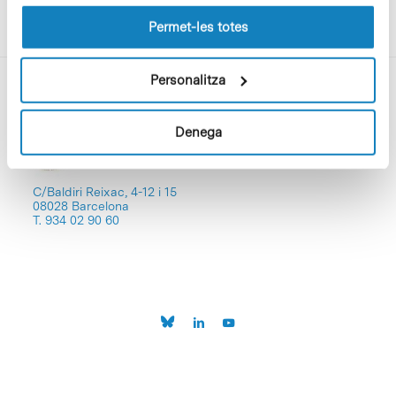
les cookies pot consultar la
Política de cookies
del
lloc web.
Permet-les totes
Personalitza
Denega
C/Baldiri Reixac, 4-12 i 15
08028 Barcelona
T. 934 02 90 60