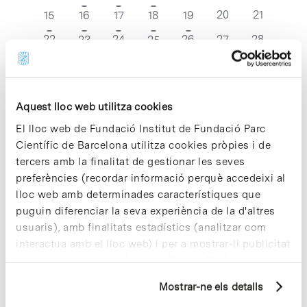
esdeveniments
esdeveniments
esdeveniments
esdevenim
esdeveniment
esdeveniment
esdeveniment
0
0
1
1
1
2
2
20
21
15
16
17
18
19
esdeveniments
esdevenim
esdeveniment
esdeveniment
esdeveniment
esdeveniments
esdeveniments
0
0
0
0
0
22
2
24
1
26
27
28
23
25
esdeveniments
esdeveniments
esdeveniments
esdeveniments
esdevenim
esdeveniments
esdeveniment
0
0
0
0
29
2
1
1
1
4
5
30
2
3
esdeveniments
esdeveniments
esdeveniments
esdeveni
esdeveniments
esdeveniment
esdeveniment
Aquest lloc web utilitza cookies
març
Aquest mes
maig
El lloc web de Fundació Institut de Fundació Parc
Científic de Barcelona utilitza cookies pròpies i de
Subscriviu-vos al calendari
tercers amb la finalitat de gestionar les seves
preferències (recordar informació perquè accedeixi al
lloc web amb determinades característiques que
puguin diferenciar la seva experiència de la d'altres
usuaris), amb finalitats estadístics (analitzar com
interactua amb el lloc web) i per a mostrar-li publicitat
personalitzada sobre la base d'un perfil elaborat a
partir dels seus hàbits de navegació (per exemple,
Mostrar-ne els detalls
pàgines visitades). Per a obtenir més informació sobre