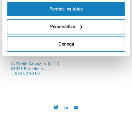
les cookies pot consultar la
Política de cookies
del
lloc web.
Permet-les totes
Personalitza
Denega
C/Baldiri Reixac, 4-12 i 15
08028 Barcelona
T. 934 02 90 60