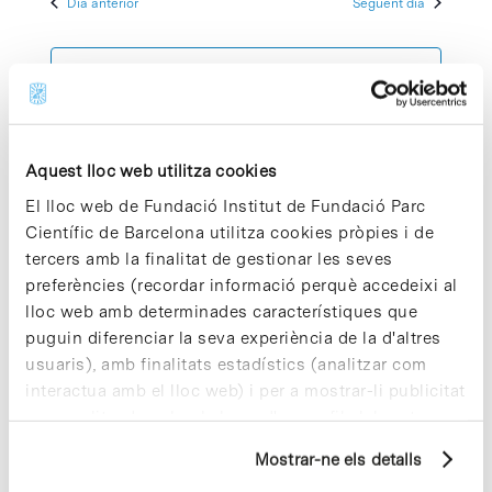
Dia anterior
Següent dia
2026
Esdeve
cerca
data.
d'Esdeven
Subscriviu-vos al calendari
Aquest lloc web utilitza cookies
El lloc web de Fundació Institut de Fundació Parc
Científic de Barcelona utilitza cookies pròpies i de
tercers amb la finalitat de gestionar les seves
preferències (recordar informació perquè accedeixi al
lloc web amb determinades característiques que
puguin diferenciar la seva experiència de la d'altres
usuaris), amb finalitats estadístics (analitzar com
interactua amb el lloc web) i per a mostrar-li publicitat
personalitzada sobre la base d'un perfil elaborat a
partir dels seus hàbits de navegació (per exemple,
Mostrar-ne els detalls
pàgines visitades). Per a obtenir més informació sobre