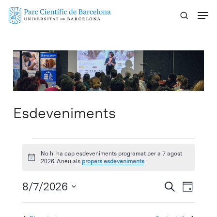
Skip
Menu
to
main
content
Esdeveniments
Esdeveniments
No hi ha cap esdeveniments programat per a 7 agost
Avís
del
2026. Aneu als
propers esdeveniments
.
7
Navegaci
8/7/2026
Navega
Cercar
Dia
visual
de
Selecciona
agost
visuali
i
una