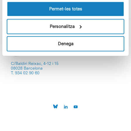
les cookies pot consultar la
Política de cookies
del
lloc web.
Permet-les totes
Personalitza
Denega
C/Baldiri Reixac, 4-12 i 15
08028 Barcelona
T. 934 02 90 60