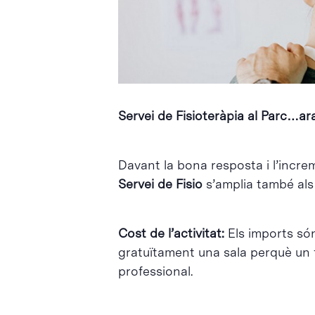
Intro per buscar o ESC per tancar
Servei de Fisioteràpia al Parc…ar
Davant la bona resposta i l’increm
Servei de Fisio
s’amplia també als
Cost de l’activitat:
Els imports só
gratuïtament una sala perquè un fi
professional.