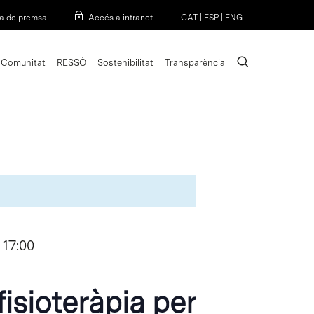
Menu
a de premsa
Accés a intranet
CAT
|
ESP
|
ENG
search
Comunitat
RESSÒ
Sostenibilitat
Transparència
-
17:00
fisioteràpia per