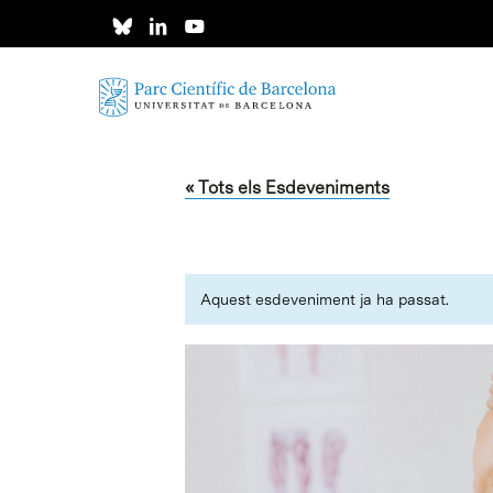
Skip
to
main
content
« Tots els Esdeveniments
Aquest esdeveniment ja ha passat.