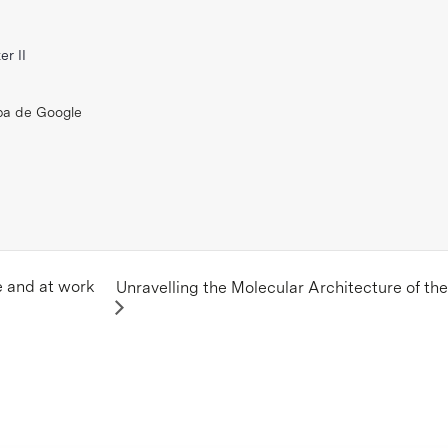
er II
pa de Google
e and at work
Unravelling the Molecular Architecture of t