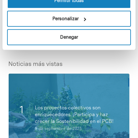
Permitir todas
Personalizar
Share
Share
Denegar
Noticias más vistas
Los proyectos colectivos son
enriquecedores. ¡Participa y haz
crecer la Sostenibilidad en el PCB!
9 de septiembre de 2025