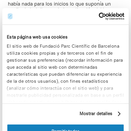
había nada para los inicios lo que suponía un
cuello de botella para la investigación del huso
mitótico y para entender mejor su función en la
división celular», describe Lüders. El científico
alemán es el jefe del grupo Organización
Microtubular en el IRB Barcelona, y ha tutelado el
Esta página web usa cookies
estudio que lleva únicamente dos nombres, el
suyo y el del francés Nicolas Lecland, primer autor,
El sitio web de Fundació Parc Científic de Barcelona
quien ha desarrollado su doctorado con una beca
utiliza cookies propias y de terceros con el fin de
de «la Caixa» en el IRB.
gestionar sus preferencias (recordar información para
que acceda al sitio web con determinadas
El trabajo abre la puerta a comprender mejor el
características que puedan diferenciar su experiencia
modo de acción de fármacos usados en
quimioterapia que tienen como diana a los
de la de otros usuarios), con fines estadísticos
microtúbulos. Este tipo de fármacos perturban la
(analizar cómo interactúa con el sitio web) y para
formación del huso mitótico con la consecuente
mostrarle publicidad personalizada en base a un perfil
detención del ciclo celular y por lo tanto
elaborado a partir de sus hábitos de navegación (por
interfiriendo en el crecimiento del tumor.
ejemplo, páginas visitadas). Para obtener más
Mostrar detalles
información sobre las cookies puede consultar
Enlace a la noticia [+]
la Política de cookies del sitio web.