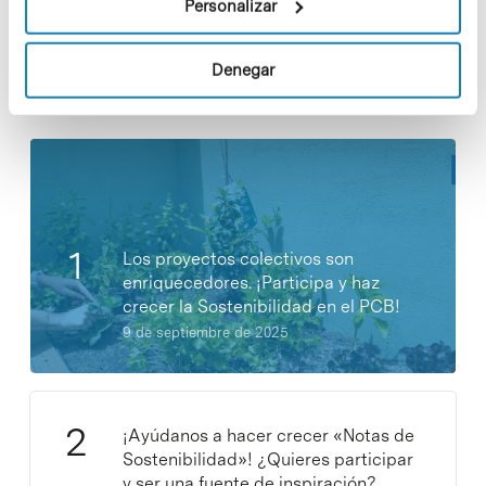
Personalizar
Denegar
Noticias más vistas
Los proyectos colectivos son
enriquecedores. ¡Participa y haz
crecer la Sostenibilidad en el PCB!
9 de septiembre de 2025
¡Ayúdanos a hacer crecer «Notas de
Sostenibilidad»! ¿Quieres participar
y ser una fuente de inspiración?