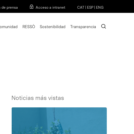
Menu
a de prensa
Acceso a intranet
CAT
|
ESP
|
ENG
search
omunidad
RESSÒ
Sostenibilidad
Transparencia
Noticias más vistas