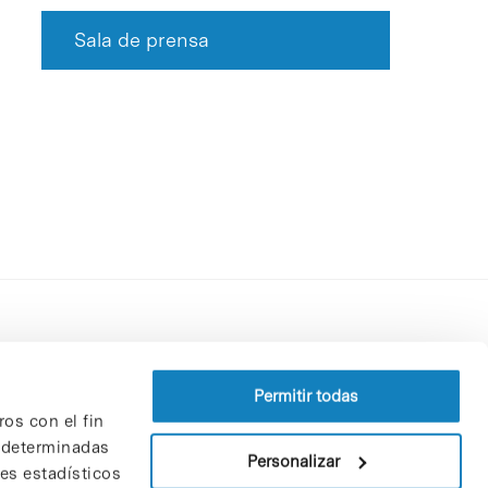
Sala de prensa
Perfil del contratante
Política de privacidad
Permitir todas
ros con el fin
Aviso Legal
n determinadas
Política de cookies
Personalizar
nes estadísticos
Patrones y patrocinadores