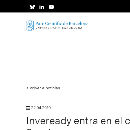
Skip
to
main
content
< Volver a noticias
22.04.2010
Inveready entra en el c
Intro para buscar o ESC per cerrar