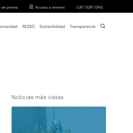
Menu
a de prensa
Acceso a intranet
CAT
|
ESP
|
ENG
search
omunidad
RESSÒ
Sostenibilidad
Transparencia
Noticias más vistas