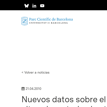
Skip
to
main
content
< Volver a noticias
21.04.2010
Nuevos datos sobre el
Intro para buscar o ESC per cerrar