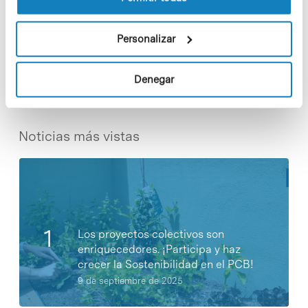
Personalizar
Share
Share
Denegar
Noticias más vistas
Los proyectos colectivos son
enriquecedores. ¡Participa y haz
crecer la Sostenibilidad en el PCB!
9 de septiembre de 2025