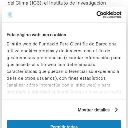
del Clima (IC3); el Instituto de Investigación
Biomédica (IRB Barcelona); el Laboratorio de
Historia Contemporánea y Cine (Departamento de
Historia Contemporánea), y la Unidad Mixta
Almirall-PCB. Diferentes empresas presentes en el
Parc también acogerán a los estudiantes, entre
Esta página web usa cookies
ellas: Medichem, Meteosim, Neuroscience
Technologies, Neurotec Pharma y Omnia
El sitio web de Fundació Parc Científic de Barcelona
Molecular.
utiliza cookies propias y de terceros con el fin de
gestionar sus preferencias (recordar información para
Este es el noveno año consecutivo que el Parc
que acceda al sitio web con determinadas
Científic Barcelona ofrece este programa. En las
características que puedan diferenciar su experiencia
ediciones anteriores han participado cerca de 250
de la de otros usuarios), con fines estadísticos
estudiantes. Según las encuestas de valoración,
tanto los estudiantes como los tutores se
(analizar cómo interactúa con el sitio web) y para
muestran muy satisfechos de esta colaboración,
mostrarle publicidad personalizada en base a un perfil
un hecho que se confirma por la vinculación que
elaborado a partir de sus hábitos de navegación (por
los estudiantes mantienen con el grupo de
ejemplo, páginas visitadas). Para obtener más
investigación con el que han trabajado una vez
Mostrar detalles
información sobre las cookies puede consultar
finalizado el periodo de prácticas.
la Política de cookies del sitio web.
Permitir todas