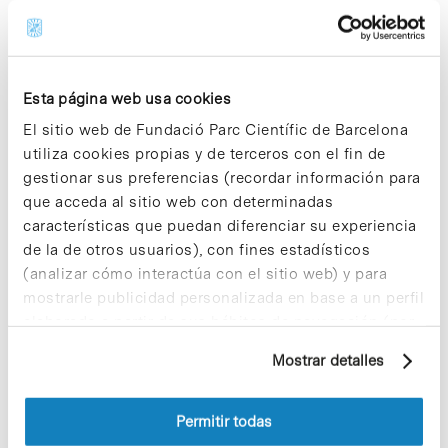
Share
Share
Esta página web usa cookies
El sitio web de Fundació Parc Científic de Barcelona
Noticias más vistas
utiliza cookies propias y de terceros con el fin de
gestionar sus preferencias (recordar información para
que acceda al sitio web con determinadas
características que puedan diferenciar su experiencia
de la de otros usuarios), con fines estadísticos
(analizar cómo interactúa con el sitio web) y para
Los proyectos colectivos son
mostrarle publicidad personalizada en base a un perfil
enriquecedores. ¡Participa y haz
elaborado a partir de sus hábitos de navegación (por
crecer la Sostenibilidad en el PCB!
ejemplo, páginas visitadas). Para obtener más
Mostrar detalles
9 de septiembre de 2025
información sobre las cookies puede consultar
la Política de cookies del sitio web.
Permitir todas