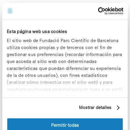
Licenciado en Bioquímica por la Universidad
McGill, en Montreal, Canadá, Salvador Aznar
Benitah se doctoró en el Instituto de
Investigaciones Biomédicas de la Universidad
Autónoma de Madrid. Actualmente, es Profesor de
Esta página web usa cookies
Investigación ICREA de la Generalitat de
El sitio web de Fundació Parc Científic de Barcelona
Catalunya, y tiene proyectos becados por el
Consejo Europeo de Investigación (ERC en sus
utiliza cookies propias y de terceros con el fin de
siglas en inglés) con una ERC Starting Grant,
gestionar sus preferencias (recordar información para
panel «Consolidators» (2012-2017), y dos de la
que acceda al sitio web con determinadas
Asociación Internacional de la Investigación del
características que puedan diferenciar su experiencia
Cáncer, de Reino Unido. La Beug Foundation, de
de la de otros usuarios), con fines estadísticos
Alemania, acaba de concederle el Premio de
Metástasis 2013, dotado con 12.000 euros para
(analizar cómo interactúa con el sitio web) y para
desarrollar un proyecto científico sobre las
mostrarle publicidad personalizada en base a un perfil
metástasis del cáncer de piel.
elaborado a partir de sus hábitos de navegación (por
ejemplo, páginas visitadas). Para obtener más
Más información [+]
Mostrar detalles
información sobre las cookies puede consultar
la Política de cookies del sitio web.
Permitir todas