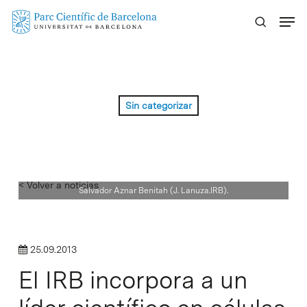
Skip
Menu
to
main
content
Sin categorizar
< Volver a noticias
Salvador Aznar Benitah (J. Lanuza.IRB).
25.09.2013
El IRB incorpora a un