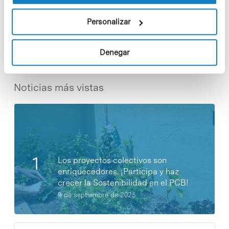
Share
Share
Personalizar
Denegar
Noticias más vistas
Los proyectos colectivos son
enriquecedores. ¡Participa y haz
crecer la Sostenibilidad en el PCB!
9 de septiembre de 2025