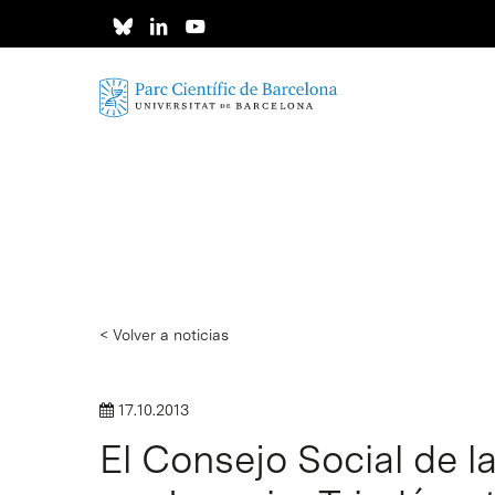
Skip
to
main
content
< Volver a noticias
17.10.2013
El Consejo Social de l
Intro para buscar o ESC per cerrar