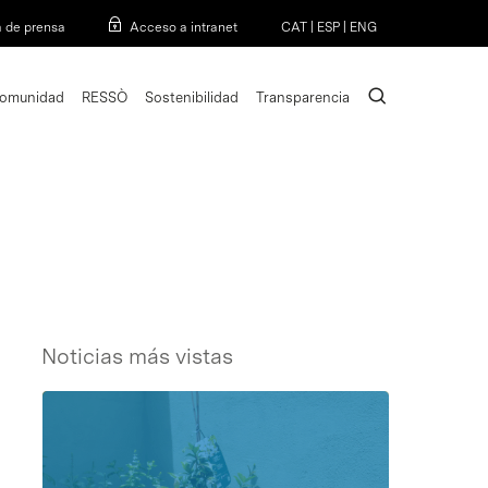
Menu
a de prensa
Acceso a intranet
CAT
|
ESP
|
ENG
search
omunidad
RESSÒ
Sostenibilidad
Transparencia
Noticias más vistas