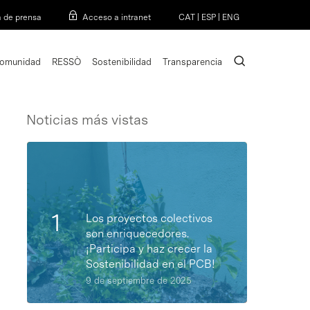
Menu
a de prensa
Acceso a intranet
CAT
|
ESP
|
ENG
search
omunidad
RESSÒ
Sostenibilidad
Transparencia
Noticias más vistas
Los proyectos colectivos
son enriquecedores.
¡Participa y haz crecer la
Sostenibilidad en el PCB!
9 de septiembre de 2025