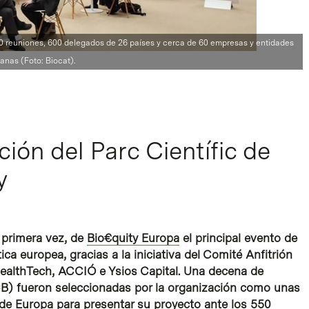
000 reuniones, 600 delegados de 26 países y cerca de 60 empresas y entidades
anas (Foto: Biocat).
ión del Parc Científic de
y
r primera vez, de
Bio€quity Europa
el principal evento de
ca europea, gracias a la iniciativa del Comité Anfitrión
ealthTech, ACCIÓ e Ysios Capital. Una decena de
CB) fueron seleccionadas por la organización como unas
de Europa para presentar su proyecto ante los 550