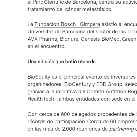
el Parc Científic de Barcelona, centra su acti
tratamiento del cáncer metastásico.
La
Fundación Bosch i Gimpera
asistió al encue
Universitat de Barcelona del sector de las ci
AVX Pharma
,
Bionure
,
Genesis BioMed
,
Green
en el encuentro.
Una edición que batió récords
Bio€quity es el principal evento de inversores
organizadores, BioCentury y EBD Group, sele
gracias a la iniciativa del Comité Anfitrión R
HealthTech
–ambas entidades con sede en el P
Con cerca de 600 delegados procedentes de 3
récords de participación. Cerca de 60 empresa
en las más de 2.000 reuniones de
partnering