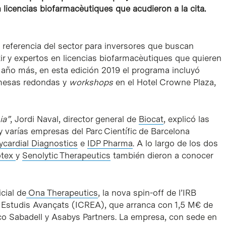
 licencias biofarmacèutiques que acudieron a la cita.
 referencia del sector para inversores que buscan
ir y expertos en licencias biofarmacèutiques que quieren
año más, en esta edición 2019 el programa incluyó
 mesas redondas y
workshops
en el Hotel Crowne Plaza,
ia”
, Jordi Naval, director general de
Biocat
, explicó las
y varías empresas del Parc Científic de Barcelona
ycardial Diagnostics
e
IDP Pharma
. A lo largo de los dos
otex
y
Senolytic Therapeutics
también dieron a conocer
cial de
Ona Therapeutics
, la nova spin-off de l’IRB
 i Estudis Avançats (ICREA), que arranca con 1,5 M€ de
o Sabadell y Asabys Partners. La empresa, con sede en