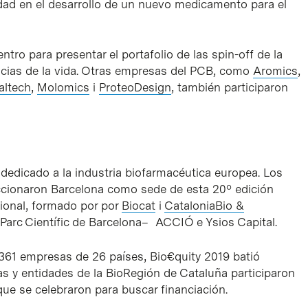
vidad en el desarrollo de un nuevo medicamento para el
ntro para presentar el portafolio de las spin-off de la
encias de la vida. Otras empresas del PCB, como
Aromics
,
altech
,
Molomics
i
ProteoDesign
, también participaron
 dedicado a la industria biofarmacéutica europea. Los
ccionaron Barcelona como sede de esta 20º edición
egional, formado por por
Biocat
i
CataloniaBio &
arc Científic de Barcelona– ACCIÓ e Ysios Capital.
61 empresas de 26 países, Bio€quity 2019 batió
s y entidades de la BioRegión de Cataluña participaron
que se celebraron para buscar financiación.