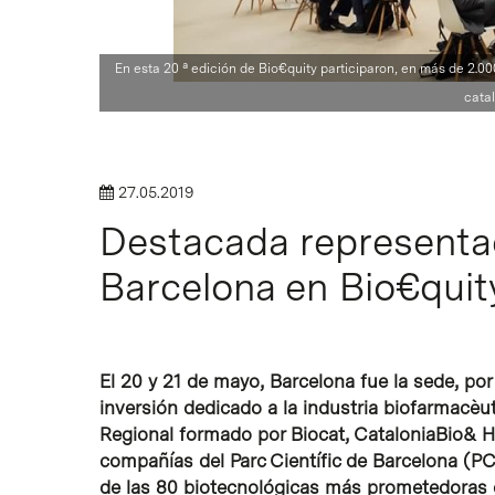
En esta 20 ª edición de Bio€quity participaron, en más de 2.
catal
Intro para buscar o ESC per cerrar
27.05.2019
Destacada representac
Barcelona en Bio€quit
El 20 y 21 de mayo, Barcelona fue la sede, po
inversión dedicado a la industria biofarmacèuti
Regional formado por Biocat, CataloniaBio& H
compañías del Parc Científic de Barcelona (P
de las 80 biotecnológicas más prometedoras 