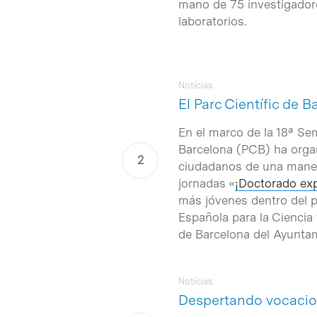
mano de 75 investigadore
laboratorios.
Notícias
El Parc Científic de 
En el marco de la 18ª Sem
Barcelona (PCB) ha organ
Intro para buscar o ESC per cerrar
ciudadanos de una manera 
jornadas «
¡Doctorado exp
más jóvenes dentro del 
Española para la Ciencia 
de Barcelona del Ayuntam
Notícias
Despertando vocacion