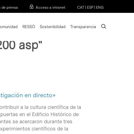
Menu
a de prensa
Acceso a intranet
CAT
|
ESP
|
ENG
search
omunidad
RESSÒ
Sostenibilidad
Transparencia
200 asp"
stigación en directo»
ribuir a la cultura científica de la
 puertas en el Edificio Histórico de
antes se acercaron durante tres
xperimientos científicos de la