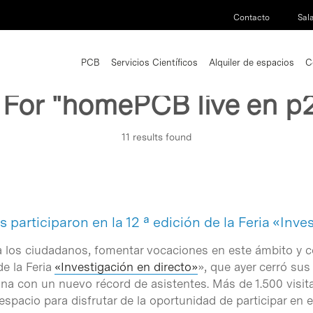
Contacto
Sal
PCB
Servicios Científicos
Alquiler de espacios
C
 For
"homePCB live en p
11 results found
 participaron en la 12 ª edición de la Feria «Inve
a los ciudadanos, fomentar vocaciones en este ámbito y cont
de la Feria
«Investigación en directo»
», que ayer cerró sus
ona con un nuevo récord de asistentes. Más de 1.500 visit
spacio para disfrutar de la oportunidad de participar en e