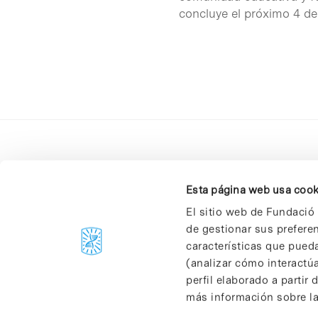
concluye el próximo 4 de
Esta página web usa cook
El sitio web de Fundació 
de gestionar sus prefere
C/Baldiri Reixac, 4-12 i 15
características que pueda
08028 Barcelona
(analizar cómo interactúa
T. 934 02 90 60
perfil elaborado a partir
más información sobre las