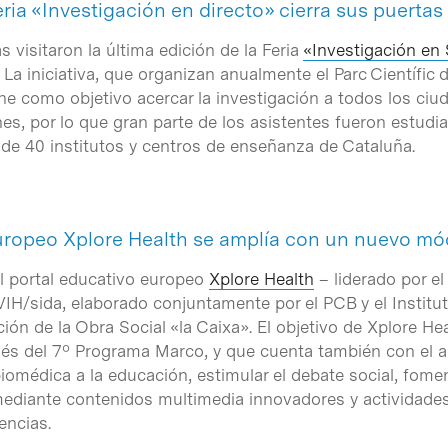
eria «Investigación en directo» cierra sus puertas
s visitaron la última edición de la Feria
«Investigación en
. La iniciativa, que organizan anualmente el Parc Científic
ene como objetivo acercar la investigación a todos los c
enes, por lo que gran parte de los asistentes fueron estud
 de 40 institutos y centros de enseñanza de Cataluña.
europeo Xplore Health se amplía con un nuevo mó
l portal educativo europeo
Xplore Health
– liderado por el
H/sida, elaborado conjuntamente por el PCB y el Institut
ción de la Obra Social «la Caixa». El objetivo de Xplore He
vés del 7º Programa Marco, y que cuenta también con el
iomédica a la educación, estimular el debate social, fomenta
mediante contenidos multimedia innovadores y actividades 
encias.