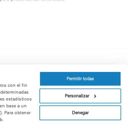
Perfil del contratante
Política de privacidad
Permitir todas
ros con el fin
Aviso Legal
n determinadas
Política de cookies
Personalizar
nes estadísticos
Patrones y patrocinadores
 en base a un
Bolsa de trabajo
Denegar
). Para obtener
Contacto
b.