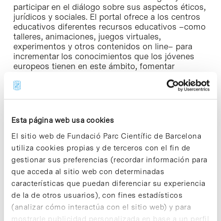
participar en el diálogo sobre sus aspectos éticos,
jurídicos y sociales. El portal ofrece a los centros
educativos diferentes recursos educativos –como
talleres, animaciones, juegos virtuales,
experimentos y otros contenidos on line– para
incrementar los conocimientos que los jóvenes
europeos tienen en este ámbito, fomentar
vocaciones científicas y promover la aceptación
social de estas nuevas tecnologías, en un
momento en que sus aplicaciones están
emergiendo. Desde que se puso en marcha, a
mediados de 2009, el portal ha recibido más de
Esta página web usa cookies
150.000 visitas, y ha contado con la participación
de centros educativos de más de 100 países de
El sitio web de Fundació Parc Científic de Barcelona
todo el mundo.
utiliza cookies propias y de terceros con el fin de
gestionar sus preferencias (recordar información para
«Nanoyou» es una de las múltiples iniciativas
que acceda al sitio web con determinadas
promovidas por el programa de difusión de la
características que puedan diferenciar su experiencia
ciencia «
Investigación en Sociedad
» del Parc
de la de otros usuarios), con fines estadísticos
Científic Barcelona, que organiza más de 120
actividades presenciales gratuitas en que
(analizar cómo interactúa con el sitio web) y para
participan cerca de 6.000 personas anualmente.
mostrarle publicidad personalizada en base a un perfil