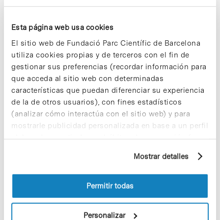
cerebrales que comparten un sistema de
activación similar – en los que la señalización se
transmite a través de la GluR6-PSD-95-MLK3
Esta página web usa cookies
hasta la vía JNK3 – aunque harán falta más
estudios para confirmar esto. «Se ha hallado un
El sitio web de Fundació Parc Científic de Barcelona
incremento en los niveles de PrPc en afectados
utiliza cookies propias y de terceros con el fin de
por accidentes cerebrovasculares,» dice José
gestionar sus preferencias (recordar información para
Antonio. «Determinar sus papeles funcionales en
que acceda al sitio web con determinadas
las sinapsis, además de sus interacciones
específicas en condiciones normales y
características que puedan diferenciar su experiencia
patológicas podría ayudarnos a comprender otras
de la de otros usuarios), con fines estadísticos
enfermedades neurodegenerativas o los efectos
(analizar cómo interactúa con el sitio web) y para
de la isquemia (reducción del flujo sanguíneo) en
mostrarle publicidad personalizada en base a un perfil
el cerebro.»
elaborado a partir de sus hábitos de navegación (por
ejemplo, páginas visitadas). Para obtener más
Mostrar detalles
información sobre las cookies puede consultar
la Política de cookies del sitio web.
Permitir todas
Share
Share
Personalizar