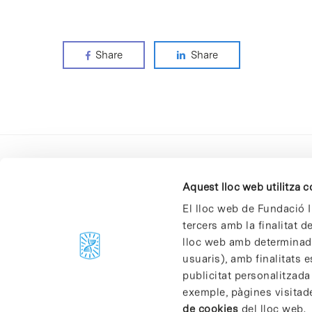
Share
Share
Aquest lloc web utilitza 
El lloc web de Fundació I
tercers amb la finalitat 
lloc web amb determinades
C/Baldiri Reixac, 4-12 i 15
usuaris), amb finalitats e
08028 Barcelona
publicitat personalitzada
T. 934 02 90 60
exemple, pàgines visitad
de cookies
del lloc web.