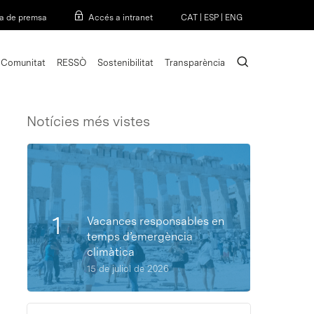
Menu
a de premsa
Accés a intranet
CAT
|
ESP
|
ENG
search
Comunitat
RESSÒ
Sostenibilitat
Transparència
Notícies més vistes
Vacances responsables en
temps d’emergència
climàtica
15 de juliol de 2026