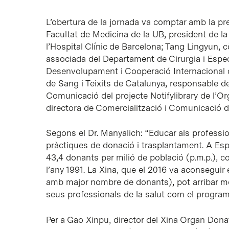
L’obertura de la jornada va comptar amb la pre
Facultat de Medicina de la UB, president de l
l’Hospital Clínic de Barcelona; Tang Lingyun, 
associada del Departament de Cirurgia i Especi
Desenvolupament i Cooperació Internacional d
de Sang i Teixits de Catalunya, responsable d
Comunicació del projecte Notifylibrary de l’O
directora de Comercialització i Comunicació d
Segons el Dr. Manyalich: “Educar als professiona
pràctiques de donació i trasplantament. A Es
43,4 donants per milió de població (p.m.p.),
l’any 1991. La Xina, que el 2016 va aconsegui
amb major nombre de donants), pot arribar mol
seus professionals de la salut com el progr
Per a Gao Xinpu, director del Xina Organ Dona