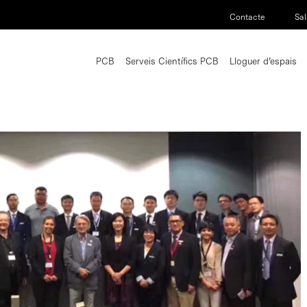
Contacte
Sal
PCB
Serveis Científics PCB
Lloguer d’espais