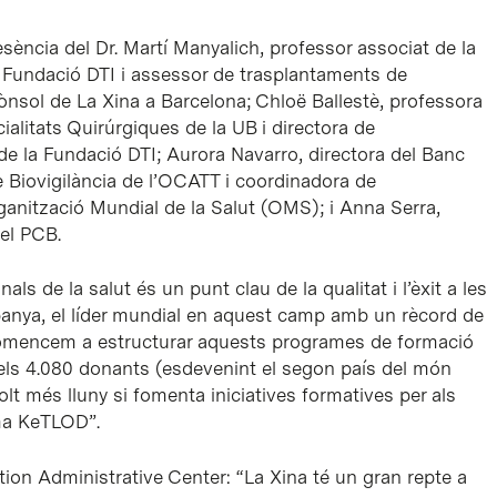
sència del Dr. Martí Manyalich, professor associat de la
a Fundació DTI i assessor de trasplantaments de
cònsol de La Xina a Barcelona; Chloë Ballestè, professora
alitats Quirúrgiques de la UB i directora de
e la Fundació DTI; Aurora Navarro, directora del Banc
e Biovigilància de l’OCATT i coordinadora de
rganització Mundial de la Salut (OMS); i Anna Serra,
el PCB.
ls de la salut és un punt clau de la qualitat i l’èxit a les
panya, el líder mundial en aquest camp amb un rècord de
 comencem a estructurar aquests programes de formació
r els 4.080 donants (esdevenint el segon país del món
t més lluny si fomenta iniciatives formatives per als
ama KeTLOD”.
tion Administrative Center: “La Xina té un gran repte a