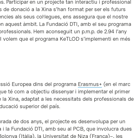
ans. Participar en un projecte tan interactiu i professional
e donació a la Xina s’han format per ser els futurs
ncies als seus col·legues, ens assegura que el nostre
 en aquest àmbit. La Fundació DTI, amb el seu programa
professionals. Hem aconseguit un p.m.p. de 2.94 l’any
r. I volem que el programa KeTLOD s’implementi en més
issió Europea dins del programa
Erasmus+
(en el marc
ue té com a objectiu dissenyar i implementar el primer
a Xina, adaptat a les necessitats dels professionals de
educació superior del país.
rada de dos anys, el projecte es desenvolupa per un
na i la Fundació DTI, amb seu al PCB, que involucra dues
lonya (Itàlia), la Universitat de Niza (França)–, les