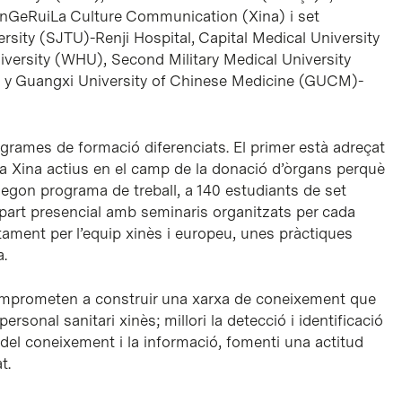
nGeRuiLa Culture Communication (Xina) i set
rsity (SJTU)-Renji Hospital, Capital Medical University
ersity (WHU), Second Military Medical University
y Guangxi University of Chinese Medicine (GUCM)-
rames de formació diferenciats. El primer està adreçat
 la Xina actius en el camp de la donació d’òrgans perquè
segon programa de treball, a 140 estudiants de set
 part presencial amb seminaris organitzats per cada
tament per l’equip xinès i europeu, unes pràctiques
a.
comprometen a construir una xarxa de coneixement que
rsonal sanitari xinès; millori la detecció i identificació
ó del coneixement i la informació, fomenti una actitud
t.