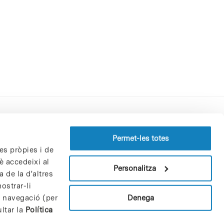
Perfil del contractant
Permet-les totes
es pròpies i de
Política de privacitat
è accedeixi al
Avís Legal
Personalitza
 de la d'altres
Política de cookies
ostrar-li
Patrons i patrocinadors
Denega
e navegació (per
Borsa de treball
ltar la
Política
Contacte