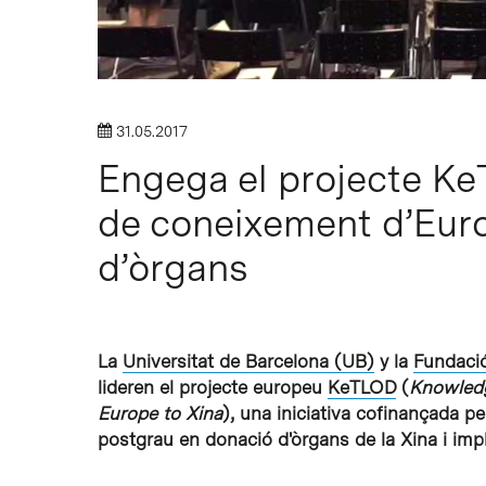
31.05.2017
Engega el projecte Ke
de coneixement d’Euro
Intro per buscar o ESC per tancar
d’òrgans
La
Universitat de Barcelona (UB)
y la
Fundaci
lideren el projecte europeu
KeTLOD
(
Knowledg
Europe to Xina
), una iniciativa cofinançada p
postgrau en donació d'òrgans de la Xina i impl