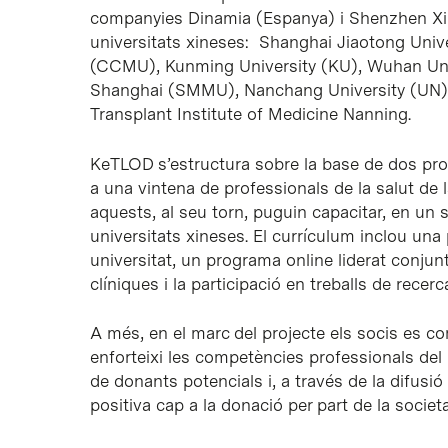
companyies Dinamia (Espanya) i Shenzhen Xi
universitats xineses: Shanghai Jiaotong Unive
(CCMU), Kunming University (KU), Wuhan Univ
Shanghai (SMMU), Nanchang University (UN) 
Transplant Institute of Medicine Nanning.
KeTLOD s’estructura sobre la base de dos prog
a una vintena de professionals de la salut de
aquests, al seu torn, puguin capacitar, en un 
universitats xineses. El currículum inclou una
universitat, un programa online liderat conjun
clíniques i la participació en treballs de recerc
A més, en el marc del projecte els socis es 
enforteixi les competències professionals del pe
de donants potencials i, a través de la difusi
positiva cap a la donació per part de la societa