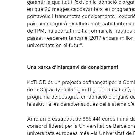
garantir la qualitat i l’èxit en la donació d’òrg
en què 20 metges capdavanters en programes d
portaveus i transmetre coneixements i experiè
país aconseguirà resultats molt satisfactoris
de TPM, ha aportat molt a formar als nostres 
passat i esperem tancar el 2017 encara millo
universitats en el futur”.
Una xarxa d’intercanvi de coneixement
KeTLOD és un projecte cofinançat per la Com
de la
Capacity Building in Higher Education),
q
programa de postgrau en donació d’òrgans de l
la salut i a les característiques del sistema d’
Amb un pressupost de 665.441 euros i una du
consorci liderat per la Universitat de Barcelo
universitats europees més –la Universitat de Bo