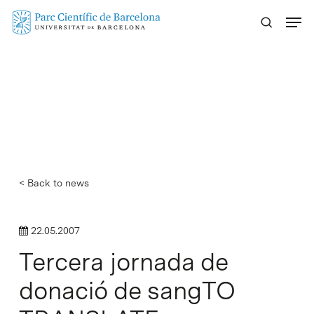
Skip
Menu
to
main
content
< Back to news
22.05.2007
Tercera jornada de
donació de sangTO