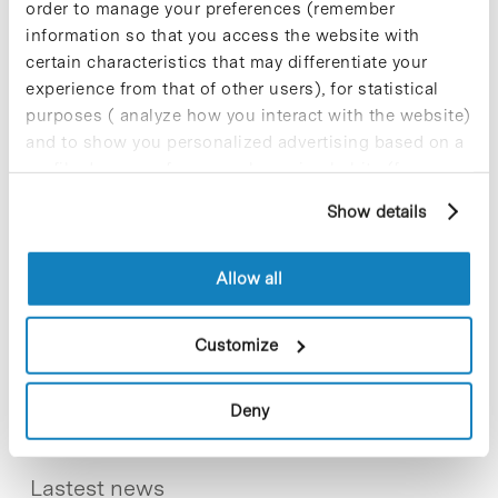
order to manage your preferences (remember
sustainable
information so that you access the website with
9 de September de 2025
certain characteristics that may differentiate your
experience from that of other users), for statistical
purposes ( analyze how you interact with the website)
and to show you personalized advertising based on a
New life for terrace furniture: reuse of
profile drawn up from your browsing habits (for
resources with social impact
example, pages visited). For more information about
17 de September de 2025
Show details
cookies, you can consult the website's Cookie Policy.
Allow all
Commissioning of the new
photovoltaic installations at the PCB
Customize
23 de September de 2025
Deny
Lastest news