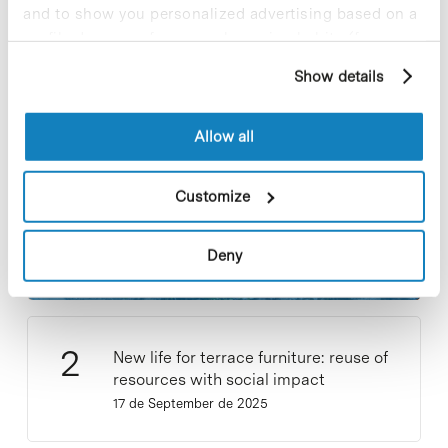
and to show you personalized advertising based on a
profile drawn up from your browsing habits (for
Most viewed news
example, pages visited). For more information about
Show details
cookies, you can consult the website's Cookie Policy.
Allow all
Collective projects are enriching.
Customize
Participate and make the PCB more
sustainable
Deny
9 de September de 2025
New life for terrace furniture: reuse of
resources with social impact
17 de September de 2025