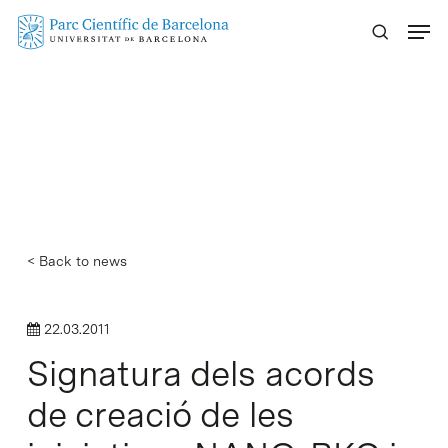
Skip
Menu
to
main
content
< Back to news
22.03.2011
Signatura dels acords
de creació de les