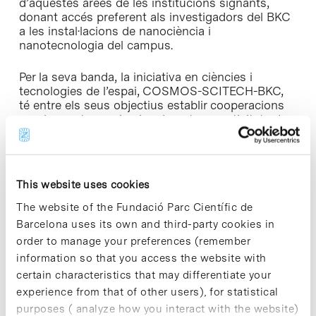
d’aquestes àrees de les institucions signants,
donant accés preferent als investigadors del BKC
a les instal·lacions de nanociència i
nanotecnologia del campus.
Per la seva banda, la iniciativa en ciències i
tecnologies de l’espai, COSMOS-SCITECH-BKC,
té entre els seus objectius establir cooperacions
regulars entre equips involucrats en activitats de
ciència bàsica i equips tecnològics, així com
fomentar la cooperació amb instituts del CSIC
incrementant la participació dels seus
investigadors al campus BKC.
This website uses cookies
The website of the Fundació Parc Científic de
Barcelona uses its own and third-party cookies in
order to manage your preferences (remember
information so that you access the website with
Share
Share
certain characteristics that may differentiate your
experience from that of other users), for statistical
purposes ( analyze how you interact with the website)