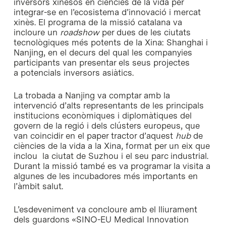
inversors xinesos en ciències de la vida per
integrar-se en l’ecosistema d’innovació i mercat
xinès. El programa de la missió catalana va
incloure un
roadshow
per dues de les ciutats
tecnològiques més potents de la Xina: Shanghai i
Nanjing, en el decurs del qual les companyies
participants van presentar els seus projectes
a potencials inversors asiàtics.
La trobada a Nanjing va comptar amb la
intervenció d’alts representants de les principals
institucions econòmiques i diplomàtiques del
govern de la regió i dels clústers europeus, que
van coincidir en el paper tractor d’aquest
hub
de
ciències de la vida a la Xina, format per un eix que
inclou la ciutat de Suzhou i el seu parc industrial.
Durant la missió també es va programar la visita a
algunes de les incubadores més importants en
l’àmbit salut.
L’esdeveniment va concloure amb el lliurament
dels guardons «SINO-EU Medical Innovation