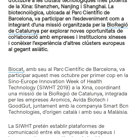
d'octubre a les ciutats tecnològiques més potents
de la Xina: Shenzhen, Nanjing i Shanghai. La
biotecnològica, ubicada al Parc Científic de
Barcelona, va participar en l'esdeveniment com a
integrant d'una missió organitzada per la
BioRegió
de Catalunya
per explorar noves oportunitats de
col·laboració amb empreses i institucions xineses
i conèixer l’experiència d’altres clústers europeus
al gegant asiàtic.
Biocat,
amb seu al Parc Científic de Barcelona, va
participar aquest mes octubre per primer cop en la
Sino-Europe Innovation Week of Health
Technology (SIWHT 2019) a la Xina, coordinant
una missió de la BioRegió de Catalunya, integrada
per les empreses Aromics, Avida Biotech i
GoodGut, juntament amb la companyia Smart Bcn
Technologies, d’origen català i amb seu a Malàisia.
La SIWHT pretén establir plataformes de
comunicació entre els empresaris europeus i