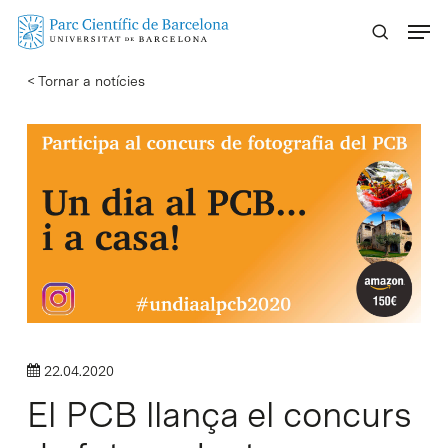
Skip
Menu
to
main
< Tornar a notícies
content
22.04.2020
El PCB llança el concurs