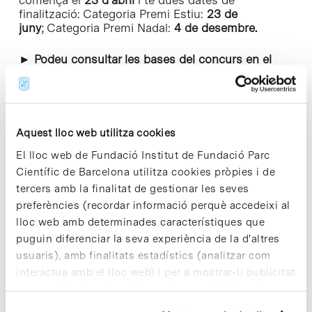
finalització: Categoria Premi Estiu:
23 de
juny
; Categoria Premi Nadal:
4 de desembre.
►
Podeu consultar les bases del concurs en el
següent
enllaç [+]
Aquest lloc web utilitza cookies
El lloc web de Fundació Institut de Fundació Parc
Científic de Barcelona utilitza cookies pròpies i de
tercers amb la finalitat de gestionar les seves
Share
Share
preferències (recordar informació perquè accedeixi al
lloc web amb determinades característiques que
puguin diferenciar la seva experiència de la d'altres
usuaris), amb finalitats estadístics (analitzar com
interactua amb el lloc web) i per a mostrar-li publicitat
Notícies més vistes
personalitzada sobre la base d'un perfil elaborat a
partir dels seus hàbits de navegació (per exemple,