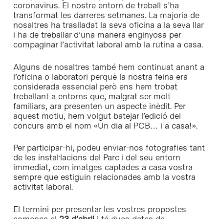
coronavirus. El nostre entorn de treball s’ha
transformat les darreres setmanes. La majoria de
nosaltres ha traslladat la seva oficina a la seva llar
i ha de treballar d’una manera enginyosa per
compaginar l’activitat laboral amb la rutina a casa.
Alguns de nosaltres també hem continuat anant a
l’oficina o laboratori perquè la nostra feina era
considerada essencial però ens hem trobat
treballant a entorns que, malgrat ser molt
familiars, ara presenten un aspecte inèdit. Per
aquest motiu, hem volgut batejar l’edició del
concurs amb el nom «Un dia al PCB… i a casa!».
Per participar-hi, podeu enviar-nos fotografies tant
de les instal·lacions del Parc i del seu entorn
immediat, com imatges captades a casa vostra
sempre que estiguin relacionades amb la vostra
activitat laboral.
El termini per presentar les vostres propostes
comença el
23 d’abril
i té dues dates de