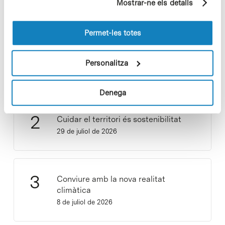
Mostrar-ne els detalls
pàgines visitades). Per a obtenir més informació sobre
les cookies pot consultar la
Política de cookies
del
lloc web.
Permet-les totes
Vacances responsables en temps
d’emergència climàtica
Personalitza
15 de juliol de 2026
Denega
Cuidar el territori és sostenibilitat
29 de juliol de 2026
Conviure amb la nova realitat
climàtica
8 de juliol de 2026