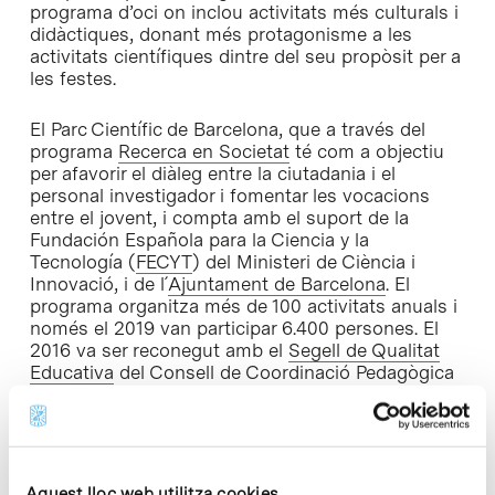
programa d’oci on inclou activitats més culturals i
didàctiques, donant més protagonisme a les
activitats científiques dintre del seu propòsit per a
les festes.
El Parc Científic de Barcelona, que a través del
programa
Recerca en Societat
té com a objectiu
per afavorir el diàleg entre la ciutadania i el
personal investigador i fomentar les vocacions
entre el jovent, i compta amb el suport de la
Fundación Española para la Ciencia y la
Tecnología (
FECYT
) del Ministeri de Ciència i
Innovació, i de l´
Ajuntament de Barcelona
. El
programa organitza més de 100 activitats anuals i
només el 2019 van participar 6.400 persones. El
2016 va ser reconegut amb el
Segell de Qualitat
Educativa
del Consell de Coordinació Pedagògica
de Barcelona (CCP), i el 2018 amb el
Premi
Barcelona Innovació Educativa
de l’Ajuntament de
Barcelona, que reconeix les iniciatives d’innovació
pedagògica que es porten a terme a la ciutat per
promoure les oportunitats formatives i la inclusió
Aquest lloc web utilitza cookies