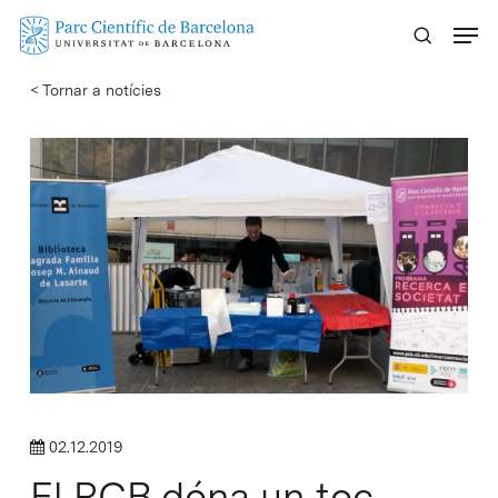
Skip
Menu
to
main
< Tornar a notícies
content
02.12.2019
El PCB dóna un toc