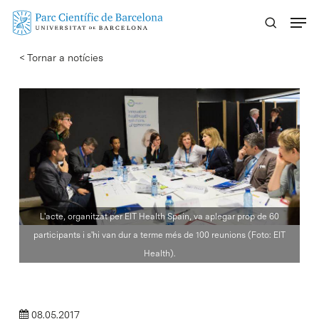
Skip
Menu
to
main
< Tornar a notícies
content
L'acte, organitzat per EIT Health Spain, va aplegar prop de 60
participants i s'hi van dur a terme més de 100 reunions (Foto: EIT
Health).
08.05.2017