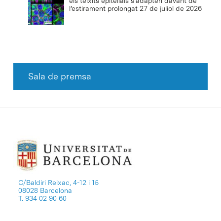
els teixits epitelials s’adapten davant de
l’estirament prolongat
27 de juliol de 2026
Sala de premsa
C/Baldiri Reixac, 4-12 i 15
08028 Barcelona
T. 934 02 90 60