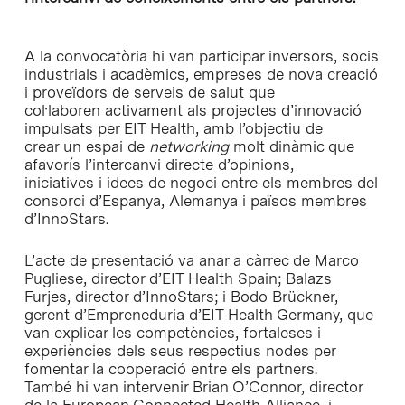
A la convocatòria hi van participar inversors, socis
industrials i acadèmics, empreses de nova creació
i proveïdors de serveis de salut que
col·laboren activament als projectes d’innovació
impulsats per EIT Health, amb l’objectiu de
crear un espai de
networking
molt dinàmic que
afavorís l’intercanvi directe d’opinions,
iniciatives i idees de negoci entre els membres del
consorci d’Espanya, Alemanya i països membres
d’InnoStars.
L’acte de presentació va anar a càrrec de Marco
Pugliese, director d’EIT Health Spain; Balazs
Furjes, director d’InnoStars; i Bodo Brückner,
gerent d’Empreneduria d’EIT Health Germany, que
van explicar les competències, fortaleses i
experiències dels seus respectius nodes per
fomentar la cooperació entre els partners.
També hi van intervenir Brian O’Connor, director
de la European Connected Health Alliance, i