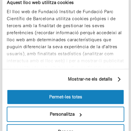
Aquest lloc web utilitza cookies
El lloc web de Fundació Institut de Fundació Parc
A més dels CLCs, la xarxa d’EIT Health també
inclou clusters regionals agregats–
Científic de Barcelona utilitza cookies pròpies i de
anomenats
InnoStars
– integrats per socis
tercers amb la finalitat de gestionar les seves
industrials, acadèmics i proveïdors de serveis de
preferències (recordar informació perquè accedeixi al
salut vinculats a set regions de sis països:
lloc web amb determinades característiques que
Croàcia, Hongria, Polònia, Portugal, Itàlia i Gal·les.
puguin diferenciar la seva experiència de la d'altres
usuaris), amb finalitats estadístics (analitzar com
• Notícia relacionada
[+info]
interactua amb el lloc web) i per a mostrar-li publicitat
personalitzada sobre la base d'un perfil elaborat a
partir dels seus hàbits de navegació (per exemple,
Mostrar-ne els detalls
pàgines visitades). Per a obtenir més informació sobre
les cookies pot consultar la
Política de cookies
del
lloc web.
Permet-les totes
Share
Share
Personalitza