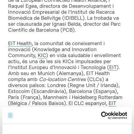
Raquel Egea, directora de Desenvolupament i
Innovació Empresarial de l’Institut de Recerca
Biomèdica de Bellvitge (IDIBELL). La trobada va
ser clausurada per Ignasi Belda, director del Parc
Científic de Barcelona (PCB).
E
IT Health
, la comunitat de coneixement i
innovació (Knowledge and Innovation
Community,
KIC
) en vida saludable i envelliment
actiu, és una de les sis KICs impulsades per
l’Institut Europeu d’Innovació i Tecnologia (
EIT
).
Amb seu en Munich (Alemanya), EIT Health
compta amb
Co-location Centres
(CLCs) a
diversos països: Londres (Regne Unit / Irlanda),
Estocolm (Escandinàvia), Barcelona (Espanya),
París (França), Mannheim i Heidelberg Rotterdam
(Bèlgica / Països Baixos). El CLC espanyol,
EIT
Health Spain
, té la seva seu al Parc Científic de
Barcelona i actualment aplega 18 entitats
públiques i privades capdavanteres en les tres
àrees del triangle de la innovació: recerca,
educació i creació d’empreses.