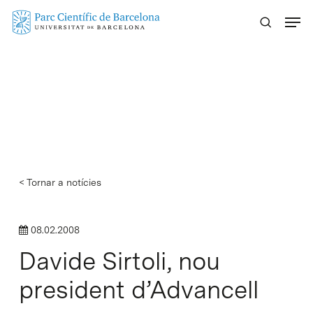
Skip
Menu
to
main
content
< Tornar a notícies
08.02.2008
Davide Sirtoli, nou
president d’Advancell