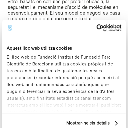
vitro’ basats en cél·lules per predir l’eficàcia, la
seguretat i el mecanisme d’acció de molècules en
desenvolupament. El seu model de negoci es basa
en una metodologia que permet reduir
considerablement els costos, els riscos i el temps
de desenvolupament d’un fàrmac.
Aquest lloc web utilitza cookies
El lloc web de Fundació Institut de Fundació Parc
Científic de Barcelona utilitza cookies pròpies i de
Share
Share
tercers amb la finalitat de gestionar les seves
preferències (recordar informació perquè accedeixi al
lloc web amb determinades característiques que
puguin diferenciar la seva experiència de la d'altres
usuaris), amb finalitats estadístics (analitzar com
Notícies més vistes
interactua amb el lloc web) i per a mostrar-li publicitat
personalitzada sobre la base d'un perfil elaborat a
partir dels seus hàbits de navegació (per exemple,
Mostrar-ne els detalls
pàgines visitades). Per a obtenir més informació sobre