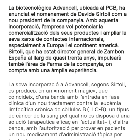
La biotecnològica
Advancell
, ubicada al PCB, ha
anunciat el nomenament de Davide Sirtoli com a
nou president de la companyia. Amb aquesta
incorporació, l'empresa vol potenciar la
comercialització dels seus productes i ampliar la
seva xarxa de contactes internacionals,
especialment a Europa i el continent americà.
Sirtoli, que ha estat director general de Zambon
España al llarg de quasi trenta anys, impulsarà
també l'àrea de Farma de la companyia, on
compta amb una àmplia experiència.
La seva incorporació a Advancell, segons Sirtoli,
es produeix en un «moment màgic», que
coincideix, d’una banda amb l’entrada en fase
clínica d’un nou tractament contra la leucèmia
limfocítica crònica de cèl·lules B (LLC-B), un tipus
de càncer de la sang pel qual no es disposa d’una
solució terapèutica eficaç en l’actualitat– i, d’altra
banda, amb l’autorització per provar en pacients
un nou medicament d’administració tòpica per