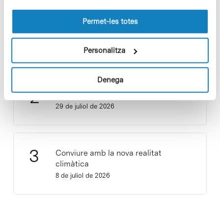
les cookies pot consultar la
Política de cookies
del
lloc web.
Permet-les totes
Vacances responsables en temps
d’emergència climàtica
15 de juliol de 2026
Personalitza
Denega
Cuidar el territori és sostenibilitat
29 de juliol de 2026
Conviure amb la nova realitat
climàtica
8 de juliol de 2026