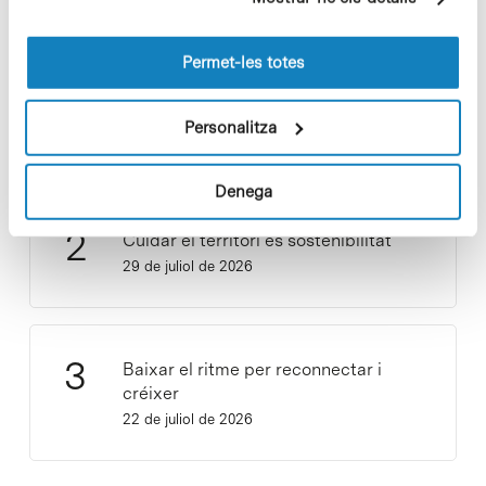
pàgines visitades). Per a obtenir més informació sobre
les cookies pot consultar la
Política de cookies
del
lloc web.
Permet-les totes
Vacances responsables en temps
d’emergència climàtica
Personalitza
15 de juliol de 2026
Denega
Cuidar el territori és sostenibilitat
29 de juliol de 2026
Baixar el ritme per reconnectar i
créixer
22 de juliol de 2026