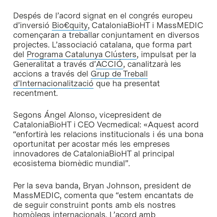
Despés de l’acord signat en el congrés europeu
d’inversió
Bio€quity
, CataloniaBioHT i MassMEDIC
començaran a treballar conjuntament en diversos
projectes. L’associació catalana, que forma part
del
Programa Catalunya Clústers
, impulsat per la
Generalitat a través d’
ACCIÓ
, canalitzarà les
accions a través del
Grup de Treball
d’Internacionalització
que ha presentat
recentment.
Segons Ángel Alonso, vicepresident de
CataloniaBioHT i CEO Vecmedical: «Aquest acord
“enfortirà les relacions institucionals i és una bona
oportunitat per acostar més les empreses
innovadores de CataloniaBioHT al principal
ecosistema biomèdic mundial”.
Per la seva banda, Bryan Johnson, president de
MassMEDIC, comenta que “estem encantats de
de seguir construint ponts amb els nostres
homòlegs internacionals. L’acord amb