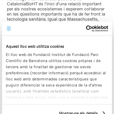
CataloniaBioHT és l’inici d’una relació important
per als nostres ecosistemes i esperem col·laborar
en les qüestions importants que ha de fer front la
tecnologia sanitària. Igual que Massachusetts,
Catalunya té una història rica en avenços mèdics i
institucions sanitàries que són un model per a la
resta del món”.
Aquest lloc web utilitza cookies
El lloc web de Fundació Institut de Fundació Parc
Científic de Barcelona utilitza cookies pròpies i de
Share
Share
tercers amb la finalitat de gestionar les seves
preferències (recordar informació perquè accedeixi al
lloc web amb determinades característiques que
puguin diferenciar la seva experiència de la d'altres
usuaris), amb finalitats estadístics (analitzar com
interactua amb el lloc web) i per a mostrar-li publicitat
Notícies més vistes
personalitzada sobre la base d'un perfil elaborat a
partir dels seus hàbits de navegació (per exemple,
Mostrar-ne els detalls