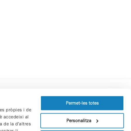
Perfil del contractant
Permet-les totes
es pròpies i de
Política de privacitat
è accedeixi al
Avís Legal
Personalitza
 de la d'altres
Política de cookies
ostrar-li