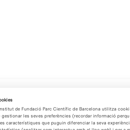
cookies
nstitut de Fundació Parc Científic de Barcelona utilitza cooki
de gestionar les seves preferències (recordar informació perqu
 característiques que puguin diferenciar la seva experiència
stadístics (analitzar com interactua amb el lloc web) i per a m