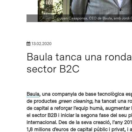
Joan Casaponsa, CEO de Baula, amb Jordi Cap
13.02.2020
Intro per buscar o ESC per tancar
Baula tanca una ronda 
sector B2C
Baula
, una companyia de base tecnològica esp
de productes
green cleaning
, ha tancat una r
de capital a reforçar l’equip humà, augmentar 
el sector B2B i iniciar la segona fase del seu p
internacional. Des de la seva creació, l’any 20
1,8 milions d'euros de capital públic i privat