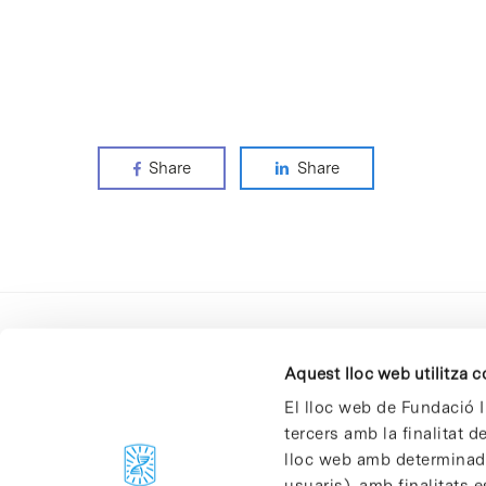
Share
Share
Aquest lloc web utilitza 
El lloc web de Fundació I
tercers amb la finalitat 
lloc web amb determinades
C/Baldiri Reixac, 4-12 i 15
usuaris), amb finalitats e