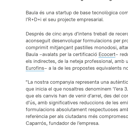
Baula és una startup de base tecnològica c
l’R+D+i el seu projecte empresarial.
Després de cinc anys d’intens treball de recer
aconseguit desenvolupar formulacions per pro
comprimit mitjançant pastilles monodosi, altam
Baula –avalats per la certificació
Ecocert
– red
els indirectes, de la neteja professional, amb 
Eurofins
– a la de les propostes equivalents no
“La nostra companyia representa una autèntica
que inicia el que nosaltres denominem ‘l’era 3.
que els canvis han de venir d’arrel, des del c
d’ús, amb significatives reduccions de les emis
formulacions absolutament respectuoses amb 
referència per als ciutadans més compromesos e
Caparrós, fundador de l’empresa.