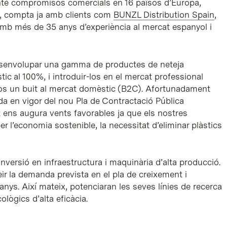
anté compromisos comercials en 16 països d’Europa,
a, compta ja amb clients com
BUNZL Distribution Spain
,
 amb més de 35 anys d’experiència al mercat espanyol i
desenvolupar una gamma de productes de neteja
tic al 100%, i introduir-los en el mercat professional
nos un buit al mercat domèstic (B2C). Afortunadament
da en vigor del nou Pla de Contractació Pública
t ens augura vents favorables ja que els nostres
r l’economia sostenible, la necessitat d’eliminar plàstics
inversió en infraestructura i maquinària d’alta producció.
veir la demanda prevista en el pla de creixement i
anys. Així mateix, potenciaran les seves línies de recerca
ògics d’alta eficàcia.