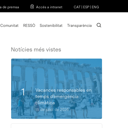
Menu
a de premsa
Accés a intranet
CAT
|
ESP
|
ENG
search
Comunitat
RESSÒ
Sostenibilitat
Transparència
Notícies més vistes
Vacances responsables en
temps d’emergència
climàtica
15 de juliol de 2026