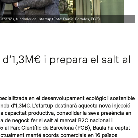
arrós, fundador de l'startup (Foto: Daniel Portales, PCB).
d’1,3M€ i prepara el salt al
ecialitzada en el desenvolupament ecològic i sostenible
onda d’1,3M€. L’startup destinarà aquesta nova injecció
la capacitat productiva, consolidar la seva presència en
la de negoci: fer el salt al mercat B2C nacional i
15 al Parc Científic de Barcelona (PCB), Baula ha captat
, i actualment manté acords comercials en 16 països