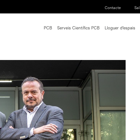
Contacte
Sal
PCB
Serveis Científics PCB
Lloguer d’espais