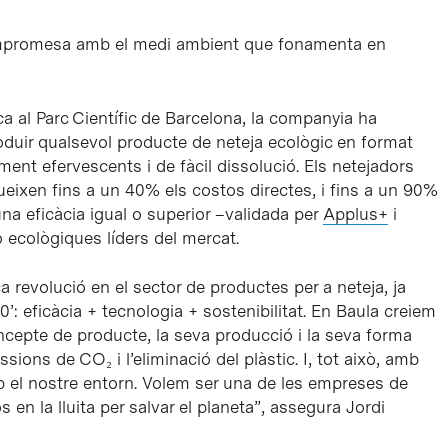
ompromesa amb el medi ambient que fonamenta en
ca al Parc Científic de Barcelona, la companyia ha
duir qualsevol producte de neteja ecològic en format
ent efervescents i de fàcil dissolució. Els netejadors
ueixen fins a un 40% els costos directes, i fins a un 90%
una eficàcia igual o superior –validada per
Applus+
i
 ecològiques líders del mercat.
 revolució en el sector de productes per a neteja, ja
0’: eficàcia + tecnologia + sostenibilitat. En Baula creiem
oncepte de producte, la seva producció i la seva forma
sions de CO₂ i l’eliminació del plàstic. I, tot això, amb
el nostre entorn. Volem ser una de les empreses de
n la lluita per salvar el planeta”, assegura Jordi