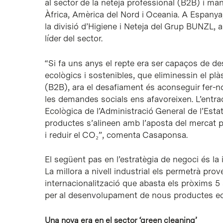
al sector de la neteja professional (B2B) i m
Àfrica, Amèrica del Nord i Oceania. A Espany
la divisió d’Higiene i Neteja del Grup BUNZL,
líder del sector.
“Si fa uns anys el repte era ser capaços de 
ecològics i sostenibles, que eliminessin el plàs
(B2B), ara el desafiament és aconseguir fer-
les demandes socials ens afavoreixen. L’entra
Ecològica de l’Administració General de l’Esta
productes s’alineen amb l’aposta del mercat pe
i reduir el CO₂”, comenta Casaponsa.
El següent pas en l’estratègia de negoci és la 
La millora a nivell industrial els permetrà pro
internacionalització que abasta els pròxims 5 
per al desenvolupament de nous productes ecol
Una nova era en el sector ‘green cleaning’